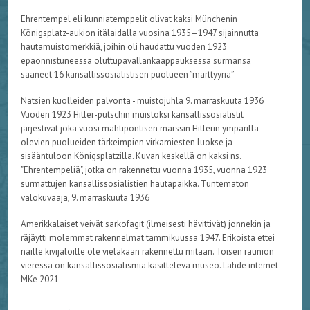
Ehrentempel eli kunniatemppelit olivat kaksi Münchenin
Königsplatz-aukion itälaidalla vuosina 1935–1947 sijainnutta
hautamuistomerkkiä, joihin oli haudattu vuoden 1923
epäonnistuneessa oluttupavallankaappauksessa surmansa
saaneet 16 kansallissosialistisen puolueen ”marttyyriä”
Natsien kuolleiden palvonta - muistojuhla 9. marraskuuta 1936
Vuoden 1923 Hitler-putschin muistoksi kansallissosialistit
järjestivät joka vuosi mahtipontisen marssin Hitlerin ympärillä
olevien puolueiden tärkeimpien virkamiesten luokse ja
sisääntuloon Königsplatzilla.
Kuvan keskellä on kaksi ns.
"Ehrentempeliä", jotka on rakennettu vuonna 1935, vuonna 1923
surmattujen kansallissosialistien hautapaikka.
Tuntematon
valokuvaaja, 9. marraskuuta 1936
Amerikkalaiset veivät sarkofagit (ilmeisesti hävittivät) jonnekin ja
räjäytti molemmat rakennelmat tammikuussa 1947.
Erikoista ettei
näille kivijaloille ole vieläkään rakennettu mitään. Toisen raunion
vieressä on kansallissosialismia käsittelevä museo.
Lähde internet
MKe 2021