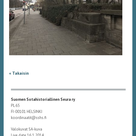
« Takaisin
Suomen Sotahistoriallinen Seura ry
PL 65
FI-00101 HELSINKI
koordinaatit@sshs.fi
Valokuvat SA-kuva
Live date 16.1.2014