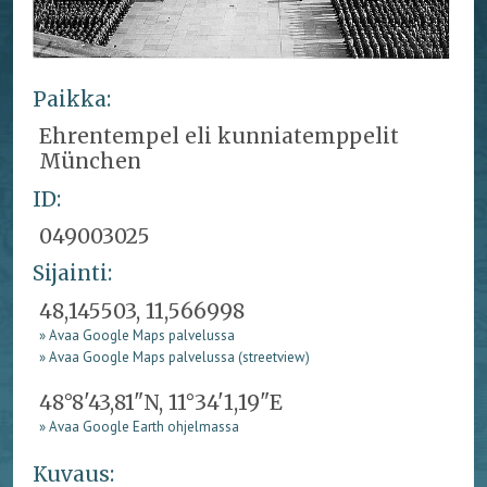
Paikka:
Ehrentempel eli kunniatemppelit
München
ID:
049003025
Sijainti:
48,145503, 11,566998
» Avaa Google Maps palvelussa
» Avaa Google Maps palvelussa (streetview)
48°8'43,81"N, 11°34'1,19"E
» Avaa Google Earth ohjelmassa
Kuvaus: