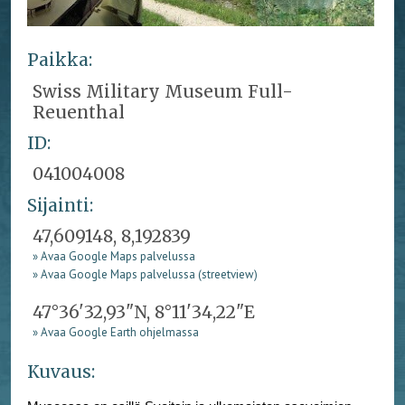
Paikka:
Swiss Military Museum Full-
Reuenthal
ID:
041004008
Sijainti:
47,609148, 8,192839
» Avaa Google Maps palvelussa
» Avaa Google Maps palvelussa (streetview)
47°36'32,93"N, 8°11'34,22"E
» Avaa Google Earth ohjelmassa
Kuvaus: