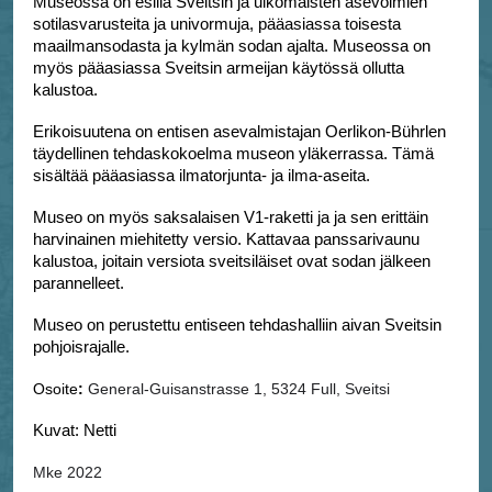
Museossa on esillä Sveitsin ja ulkomaisten asevoimien
sotilasvarusteita ja univormuja, pääasiassa toisesta
maailmansodasta
ja kylmän sodan ajalta
. Museossa on
myös pääasiassa Sveitsin armeijan käytössä ollutta
kalustoa.
Erikoisuutena on entisen asevalmistajan Oerlikon-Bührlen
täydellinen tehdaskokoelma museon yläkerrassa. Tämä
sisältää pääasiassa ilmatorjunta- ja ilma-aseita.
Museo on myös saksalaisen V1-raketti ja ja sen erittäin
harvinainen miehitetty versio. Kattavaa panssarivaunu
kalustoa, joitain versiota sveitsiläiset ovat sodan jälkeen
parannelleet.
Museo on perustettu entiseen tehdashalliin aivan Sveitsin
pohjoisrajalle.
Osoite
:
General-Guisanstrasse 1, 5324 Full, Sveitsi
Kuvat: Netti
Mke 2022