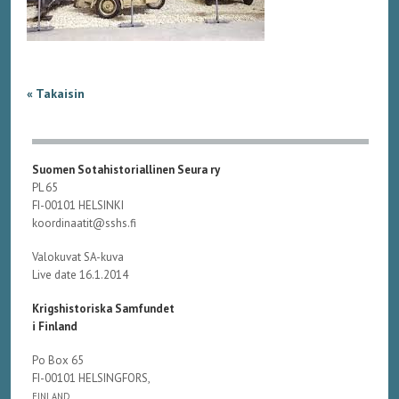
« Takaisin
Suomen Sotahistoriallinen Seura ry
PL 65
FI-00101 HELSINKI
koordinaatit@sshs.fi
Valokuvat SA-kuva
Live date 16.1.2014
Krigshistoriska Samfundet
i Finland
Po Box 65
FI-00101 HELSINGFORS,
FINLAND