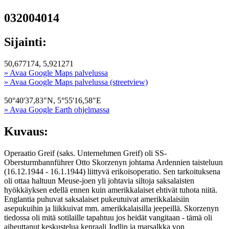
032004014
Sijainti:
50,677174, 5,921271
» Avaa Google Maps palvelussa
» Avaa Google Maps palvelussa (streetview)
50°40'37,83"N, 5°55'16,58"E
» Avaa Google Earth ohjelmassa
Kuvaus:
Operaatio Greif (saks. Unternehmen Greif) oli SS-
Obersturmbannführer Otto Skorzenyn johtama Ardennien taisteluun
(16.12.1944 - 16.1.1944) liittyvä erikoisoperatio. Sen tarkoituksena
oli ottaa haltuun Meuse-joen yli johtavia siltoja saksalaisten
hyökkäyksen edellä ennen kuin amerikkalaiset ehtivät tuhota niitä.
Englantia puhuvat saksalaiset pukeutuivat amerikkalaisiin
asepukuihin ja liikkuivat mm. amerikkalaisilla jeepeillä. Skorzenyn
tiedossa oli mitä sotilaille tapahtuu jos heidät vangitaan - tämä oli
aiheuttanut keskustelua kenraali Jodlin ja marsalkka von