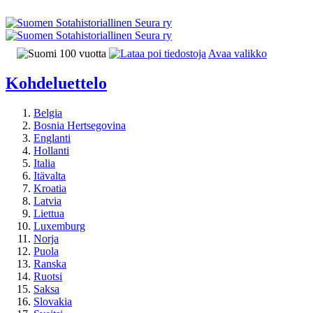
Avaa valikko
Kohdeluettelo
Belgia
Bosnia Hertsegovina
Englanti
Hollanti
Italia
Itävalta
Kroatia
Latvia
Liettua
Luxemburg
Norja
Puola
Ranska
Ruotsi
Saksa
Slovakia