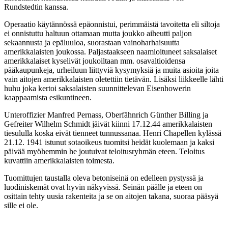
Rundstedtin kanssa.
Operaatio käytännössä epäonnistui, perimmäistä tavoitetta eli siltoja
ei onnistuttu haltuun ottamaan mutta joukko aiheutti paljon
sekaannusta ja epäluuloa, suorastaan vainoharhaisuutta
amerikkalaisten joukossa. Paljastaakseen naamioituneet saksalaiset
amerikkalaiset kyselivät joukoiltaan mm. osavaltioidensa
pääkaupunkeja, urheiluun liittyviä kysymyksiä ja muita asioita joita
vain aitojen amerikkalaisten oletettiin tietävän. Lisäksi liikkeelle lähti
huhu joka kertoi saksalaisten suunnittelevan Eisenhowerin
kaappaamista esikuntineen.
Unteroffizier Manfred Pernass, Oberfähnrich Günther Billing ja
Gefreiter Wilhelm Schmidt jäivät kiinni 17.12.44 amerikkalaisten
tiesululla koska eivät tienneet tunnussanaa. Henri Chapellen kylässä
21.12. 1941 istunut sotaoikeus tuomitsi heidät kuolemaan ja kaksi
päivää myöhemmin he joutuivat teloitusryhmän eteen. Teloitus
kuvattiin amerikkalaisten toimesta.
Tuomittujen taustalla oleva betoniseinä on edelleen pystyssä ja
luodiniskemät ovat hyvin näkyvissä. Seinän päälle ja eteen on
osittain tehty uusia rakenteita ja se on aitojen takana, suoraa pääsyä
sille ei ole.