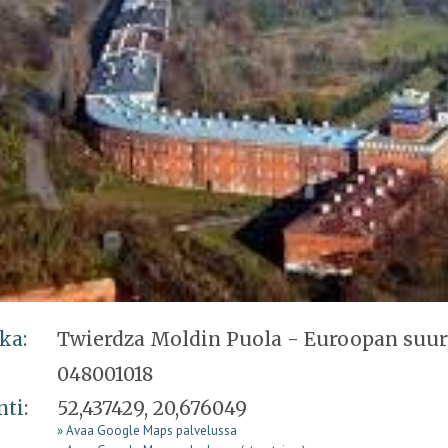
ka:
Twierdza Moldin Puola - Euroopan suur
048001018
nti:
52,437429, 20,676049
» Avaa Google Maps palvelussa