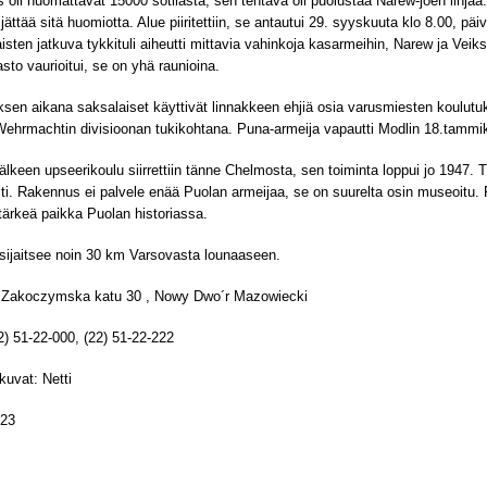
 oli huomattavat 15000 sotilasta, sen tehtävä oli puolustaa Narew-joen linjaa.
 jättää sitä huomiotta. Alue piiritettiin, se antautui 29. syyskuuta klo 8.00, 
isten jatkuva tykkituli aiheutti mittavia vahinkoja kasarmeihin, Narew ja Veiks
asto vaurioitui, se on yhä raunioina.
ksen aikana saksalaiset käyttivät linnakkeen ehjiä osia varusmiesten koulut
ehrmachtin divisioonan tukikohtana. Puna-armeija vapautti Modlin 18.tamm
älkeen upseerikoulu siirrettiin tänne Chelmosta, sen toiminta loppui jo 1947. Ti
ti. Rakennus ei palvele enää Puolan armeijaa, se on suurelta osin museoitu. 
n tärkeä paikka Puolan historiassa.
sijaitsee noin 30 km Varsovasta lounaaseen.
: Zakoczymska katu 30 , Nowy Dwo´r Mazowiecki
2) 51-22-000, (22) 51-22-222
kuvat: Netti
23