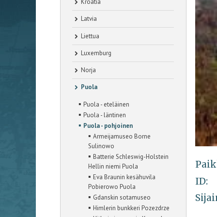
Kroatia
Latvia
Liettua
Luxemburg
Norja
Puola
▪
Puola - eteläinen
▪
Puola - läntinen
▪
Puola - pohjoinen
▪
Armeijamuseo Borne
Sulinowo
▪
Batterie Schleswig-Holstein
Paik
Hellin niemi Puola
▪
Eva Braunin kesähuvila
ID:
Pobierowo Puola
Sijai
▪
Gdanskin sotamuseo
▪
Himlerin bunkkeri Pozezdrze