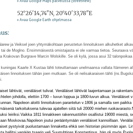
» Avaa Google Maps palvelussa (streetview)
52°26'14,74"N, 20°40'33,78"E
» Avaa Google Earth ohjelmassa
us:
arew ja Veiksel joen yhtymäkohtaan perustetun linnoituksen alkuhetket alkavat
 tai de Moglno. Ensimmäisestä omistajasta ei ole varmaa tietoa. Seuraava v
la Krakovan Burgrave Marcin Wolskille. Se oli kylä, jossa asui 32 talonpoikaa 
 kuningas Kaarle X Kustaa lähti toteuttamaan unelmaansa vallata Itämeren al
isen linnoituksen tähän joen mutkaan. Se oli nelisakaraisen tähti (ns.Bugska
i.
aiset lähtivät, venäläiset tulivat. Venäläiset lähtivät laajentamaan ja rakenta
htelen johdolla, elettiin 1700 – luvun loppua ja 1800-luvun alkua. Venäläiset 
kunnan. Napoleon aloitti linnoituksen parantelun v.1806 ja samalla sen paikk
mäisenä tarkoituksena tulevaa ajatellen siitä tuli 20000 miehen ruokavarasto.N
etuksi leiriksi.Vaikka 1811 linnakkeen rakennustöihin osallistui 19000 miestä, s
aan Moskovaa.Napoleon joutui perääntymään venäläiset kannoillaan. Venäläis
aiset pystyivät puolustamaan linnaketta ehkä sen historian pisimmän ajan. Li
usta hallitsi venäjän tsaarin veli Suurruhtinas Konstantinus, hän oli myös P