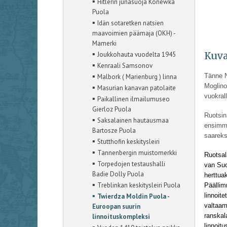
▪
Hitlerin junasuoja Konewka
Puola
▪
Idän sotaretken natsien
maavoimien päämaja (OKH) -
Mamerki
▪
Kuva
Joukkohauta vuodelta 1945
▪
Kenraali Samsonov
▪
Tänne N
Malbork ( Marienburg ) linna
Moglino
▪
Masurian kanavan patolaite
vuokral
▪
Paikallinen ilmailumuseo
Gierloz Puola
Ruotsin
▪
Saksalainen hautausmaa
ensimmä
Bartosze Puola
saareks
▪
Stutthofin keskitysleiri
▪
Tannenbergin muistomerkki
Ruotsal
▪
Torpedojen testaushalli
van Suc
Badie Dolly Puola
herttua
▪
Treblinkan keskitysleiri Puola
Päällim
▪
linnoit
Twierdza Moldin Puola -
valtaam
Euroopan suurin
ranskal
linnoituskompleksi
linnoit