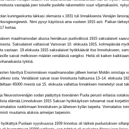
nnoitusta vastapää joen toiselle puolelle rakennettiin suuri viljamakasiini, nyk
lan kuningaskunta lakkasi olemasta v.1831 tuli linnakkeesta Venäjän länsiraj
Novogieorgiewsk. Nimi pysyi käytössä aina vuoteen 1915 asti. Paikan tärkeyttä k
 17 kertaa.
isen maailmansodan alussa heinäkuun puolivälissä 1915 saksalaiset saavutti
oisesta. Saksalaiset valtasivat Varsovan 10. elokuuta 1915, kolmepäivää my
tta vastaan. 19.elokuuta 1915 saksalaiset hyökkäävät itse linnoitukseen, sama
isille saivat melkoisen määrän venäläisiä vangiksi. Heitä oli kaiken kaikkiaan 
nhanaikaista tykkiä.
isten hävittyä Ensimmäisen maailmansodan jälleen kerran Moldin omistaja v
 puhkesi sota. Venäläiset saivat osan linnoitusta haltuunsa 13–14. elokuuta 1
eltaan 45000 miestä sai 15. elokuuta vallattua linnakkeen menetetyt osat ta
ja Neuvostovenäjän sodan päätyttyä itsenäinen Puola perusti erilaisia sotako
llista elämää.Linnoituksen 1915 Saksan hyökkäyksen tuhoamat osat korjattiin.
imalaitos ruokkimaan linnoituksen ja läheisen kylän tarpeita. Voimalaitos toimi
lmisti muutamia aluksia armeijan tarpeisiin.
hyökättyä Puolaan syyskuussa 1939 linnoitus oli tärkeä puolustuksen sillan