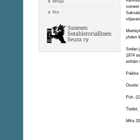
vahvuus
Venäjä
voineet
Viro
Saksala
viljavar
Miehity
yhden W
Sodan j
1974 as
erittäi
Paikka 
Osoite
Puh. (2
Tiedot, 
MKe 20