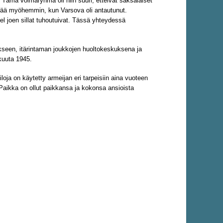
 Tämä voimaryhmä oli niin suuri, etteivät saksalaiset
päivää myöhemmin, kun Varsova oli antautunut.
el joen sillat tuhoutuivat. Tässä yhteydessä
ukseen, itärintaman joukkojen huoltokeskuksena ja
ikuuta 1945.
loja on käytetty armeijan eri tarpeisiin aina vuoteen
Paikka on ollut paikkansa ja kokonsa ansioista