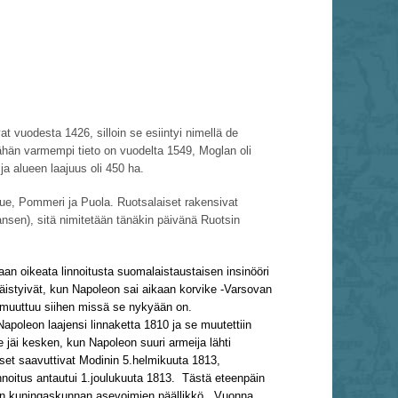
 vuodesta 1426, silloin se esiintyi nimellä de
ähän varmempi tieto on vuodelta 1549, Moglan oli
ja alueen laajuus oli 450 ha.
ue, Pommeri ja Puola. Ruotsalaiset rakensivat
nsen), sitä nimitetään tänäkin päivänä Ruotsin
maan oikeata linnoitusta suomalaistaustaisen insinööri
väistyivät, kun Napoleon sai aikaan korvike -Varsovan
a muuttuu siihen missä se nykyään on.
apoleon laajensi linnaketta 1810 ja se muutettiin
e jäi kesken, kun Napoleon suuri armeija lähti
et saavuttivat Modinin 5.helmikuuta 1813,
nnoitus antautui 1.joulukuuta 1813. Tästä eteenpäin
uolan kuningaskunnan asevoimien päällikkö.
Vuonna