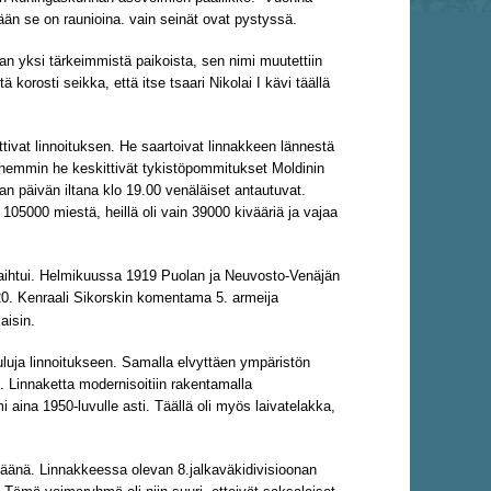
yään se on raunioina. vain seinät ovat pystyssä.
an yksi tärkeimmistä paikoista, sen nimi muutettiin
orosti seikka, että itse tsaari Nikolai I kävi täällä
vat linnoituksen. He saartoivat linnakkeen lännestä
öhemmin he keskittivät tykistöpommitukset Moldinin
n päivän iltana klo 19.00 venäläiset antautuvat.
105000 miestä, heillä oli vain 39000 kivääriä ja vajaa
aihtui. Helmikuussa 1919 Puolan ja Neuvosto-Venäjän
920. Kenraali Sikorskin komentama 5. armeija
kaisin.
uluja linnoitukseen. Samalla elvyttäen ympäristön
 Linnaketta modernisoitiin rakentamalla
 aina 1950-luvulle asti. Täällä oli myös laivatelakka,
päänä. Linnakkeessa olevan 8.jalkaväkidivisioonan