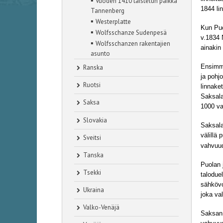
▪
Vuoden 1410 taistelun paikka
1844 li
Tannenberg
▪
Westerplatte
Kun Puo
▪
Wolfsschanze Sudenpesä
v.1834 
▪
Wolfsschanzen rakentajien
ainakin
asunto
Ensimmä
Ranska
ja pohj
Ruotsi
linnake
Saksala
Saksa
1000 va
Slovakia
Saksala
välillä
Sveitsi
vahvuud
Tanska
Puolan 
Tsekki
talodue
sähkövo
Ukraina
joka va
Valko-Venäjä
Saksan 