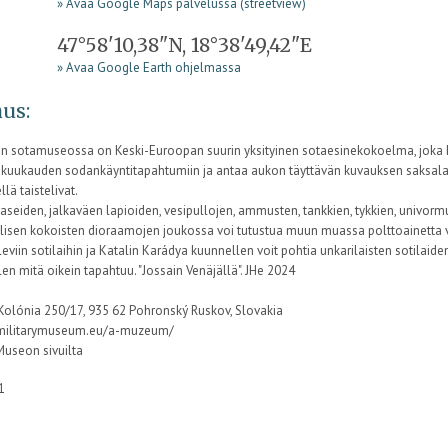
» Avaa Google Maps palvelussa (streetview)
47°58'10,38"N, 18°38'49,42"E
» Avaa Google Earth ohjelmassa
us:
n sotamuseossa on Keski-Euroopan suurin yksityinen sotaesinekokoelma, joka k
kuukauden sodankäyntitapahtumiin ja antaa aukon täyttävän kuvauksen saksalais
llä taistelivat.
seiden, jalkaväen lapioiden, vesipullojen, ammusten, tankkien, tykkien, univormuj
lisen kokoisten dioraamojen joukossa voi tutustua muun muassa polttoainetta var
leviin sotilaihin ja Katalin Karádya kuunnellen voit pohtia unkarilaisten sotilai
en mitä oikein tapahtuu. "Jossain Venäjällä". JHe 2024
 Kolónia 250/17, 935 62 Pohronský Ruskov, Slovakia
/militarymuseum.eu/a-muzeum/
Museon sivuilta
21