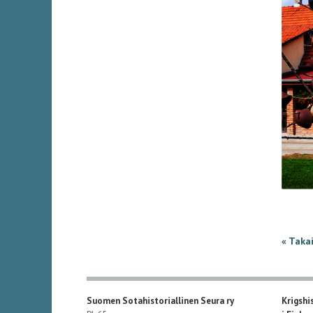
« Taka
Suomen Sotahistoriallinen Seura ry
Krigshi