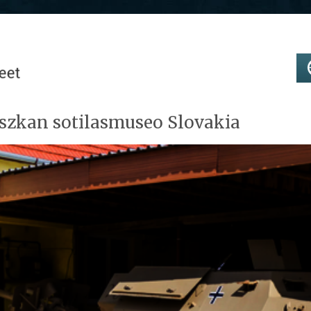
szkan sotilasmuseo Slovakia