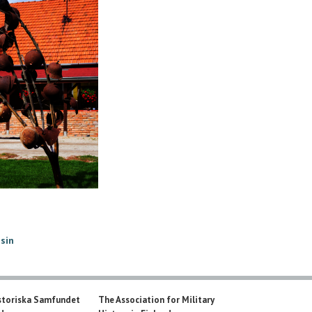
isin
storiska Samfundet
The Association for Military