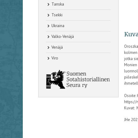
Tanska
Tsekki
Ukraina
Kuva
Valko-Venäjä
Oroszka
Venäjä
kolmen 
Viro
jotka sie
Monien a
luonnol
piileske
ihmetell
Osoite:
https:/
Kuvat: 
JHe 20