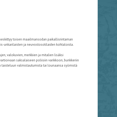
eskittyy toisen maailmansodan paikallisrintaman
-unkarilaisten ja neuvostosotilaiden kohtaloista.
en, valokuvien, merkkien ja mitalien lisäksi
tioivaan saksalaiseen poliisiin varikkoon, bunkkeriin
den taisteluun valmistautumista tai lounaansa syömistä