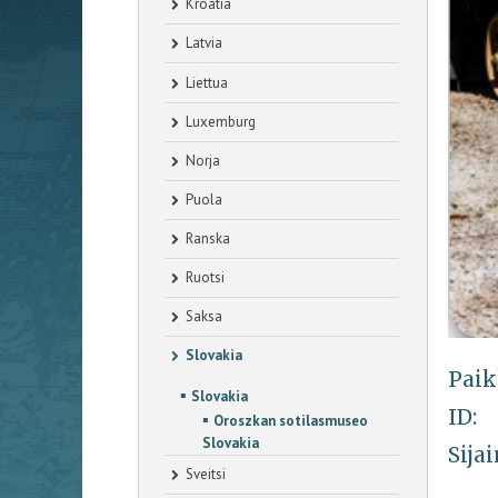
Kroatia
Latvia
Liettua
Luxemburg
Norja
Puola
Ranska
Ruotsi
Saksa
Slovakia
Paik
▪
Slovakia
ID:
▪
Oroszkan sotilasmuseo
Slovakia
Sijai
Sveitsi