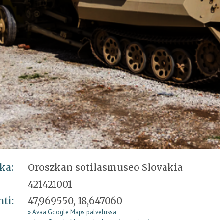
ka:
Oroszkan sotilasmuseo Slovakia
421421001
nti:
47,969550, 18,647060
» Avaa Google Maps palvelussa