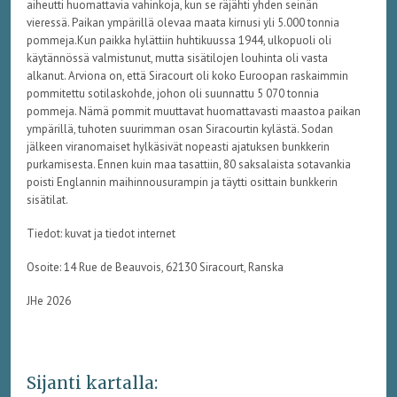
aiheutti huomattavia vahinkoja, kun se räjähti yhden seinän
vieressä. Paikan ympärillä olevaa maata kirnusi yli 5.000 tonnia
pommeja.Kun
paikka hylättiin huhtikuussa 1944, ulkopuoli oli
käytännössä valmistunut, mutta sisätilojen louhinta oli vasta
alkanut. Arviona on, että
Siracourt
oli koko Euroopan raskaimmin
pommitettu sotilaskohde, johon oli suunnattu 5 070 tonnia
pommeja. Nämä pommit muuttavat huomattavasti maastoa paikan
ympärillä, tuhoten suurimman osan
Siracourtin
kylästä. Sodan
jälkeen viranomaiset hylkäsivät nopeasti ajatuksen bunkkerin
purkamisesta. Ennen kuin maa tasattiin, 80 saksalaista sotavankia
poisti Englannin maihinnousurampin ja täytti osittain bunkkerin
sisätilat.
Tiedot: kuvat ja tiedot internet
Osoite: 14 Rue de Beauvois, 62130 Siracourt, Ranska
JHe 2026
Sijanti kartalla: