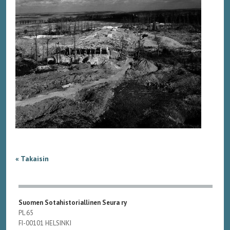
« Takaisin
Suomen Sotahistoriallinen Seura ry
PL 65
FI-00101 HELSINKI