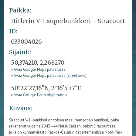
Paikka:
Hitlerin V-1 superbunkkeri - Siracourt
ID:
033004026
Sijainti:
50,374210, 2,268270
» Avaa Google Maps palvelussa
» Avaa Google Maps palvelussa (streetview)
50°22'27,16"N, 2°16'5,77"E
» Avaa Google Earth ohjelmassa
Kuvaus:
Siracourt
V-1 -bunkkeri on toisen maailmansodan bunkkeri, jonka
rakensivat vuosina 1943
–44 Natsi-Saksan joukot
Siracourtissa
,
joka on kunnanvirasto
Pas
-de-
Calais'n
departementissa Nord-
Pas
-