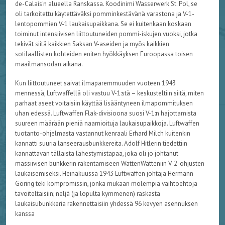
de-
Calais'n
alueella Ranskassa. Koodinimi
Wasserwerk
St.
Pol
, se
oli tarkoitettu k
äytettäväksi pomminkestävänä varastona ja V-1-
lentopommien V-1 laukaisupaikkana. Se ei kuitenkaan koskaan
toiminut intensiivisen liittoutuneiden pommi-iskujen vuoksi, jotka
tekivät siitä kaikkien Saksan V-aseiden ja myös kaikkien
sotilaallisten kohteiden eniten hyökkäyksen Euroopassa toisen
maailmansodan aikana.
Kun liittoutuneet saivat ilmaparemmuuden vuoteen 1943
mennessä,
Luftwaffellä
oli vastuu V-1:st
ä
– keskusteltiin siit
ä, miten
parhaat aseet voitaisiin käyttää lisääntyneen ilmapommituksen
uhan edessä.
Luftwaffen
Flak
-divisioona suosi V-1:n hajottamista
suureen määrään pieniä naamioituja laukaisupaikkoja.
Luftwaffen
tuotanto-ohjelmasta vastannut kenraali
Erhard
Milch
kuitenkin
kannatti suuria lanseerausbunkkereita. Adolf Hitlerin tiedettiin
kannattavan tällaista lähestymistapaa, joka oli jo johtanut
massiivisen bunkkerin rakentamiseen
WattenWatteniin
V-2-ohjusten
laukaisemiseksi. Heinäkuussa 1943
Luftwaffen
johtaja Hermann
Göring teki kompromissin, jonka mukaan molempia vaihtoehtoja
tavoiteltaisiin; neljä (ja lopulta kymmenen) raskasta
laukaisubunkkeria rakennettaisiin yhdessä 96 kevyen asennuksen
kanssa