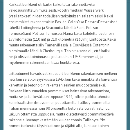
Raskaat bunkkerit oli kaikki tarkoitettu rakennettaviksi
vakiosuunnittelun mukaisesti, koodinimeltään
Wasserwerk
(vesilaitokset) niiden todellisen tarkoituksen salaamiseksi. Kaksi
ensimmäistä rakennettaisiin
Pas
-de-
Calais'ssa
DesvresDesvresissä
lähellä
Lottinghenia
ja
Siracourtia
lähellä Saint-
Pol
-
sur-
TernoiseSaint-Pol-sur-Ternoisea
. Nämä kaksi kohdetta ovat noin
177 kilometriä (110 mi) ja 210 kilometriä (130 mi) Lontoosta. Kaksi
muuta rakennettaisiin
Tamervillessä
ja
Couvillessä
Cotentinin
niemimaalla lähellä
Cherbourgia
. Tarkoituksena oli, että kaikki
neljä olisivat toiminnassa joulukuuhun 1943 mennessä, ja
myöhemmin rakennetaan lisää bunkkereita.
Liittoutuneet havaitsivat
Siracourt
-bunkkerin rakentamisen melkein
heti, kun se alkoi syyskuussa 1943, kun kaksi rinnakkaista kaivantoa
kaivettiin ja betonoitiin rakenteen seinien muodostamiseksi.
Raskaan liittoutuneiden pommitukset haittasivat rakentamista,
mutta se jatkui kesäkuun loppuun 1944, jolloin paikka tuhoutui
kuninkaallisten ilmavoimien pudottamilla
Tallboy
-pommeilla.
Tähän mennessä noin 90 prosenttia betonista oli valmistunut,
lukuun ottamatta loppuosia, mutta oletettavasti pomminkestävä
rakenne ei kyennyt kestämään kuuden tonnin
Tallboyta
. Yksi
pommi tunkeutui täysin kattoon ja räjähti alla, kun taas toinen