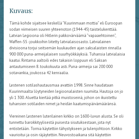
Kuvaus:
Tämä kohde sijaitsee keskellä ”Kuurinmaan mottia” eli Euroopan
sodan viimeisen suuren yhteenoton (1944-45) taistelukenttää.
Latvian Legioona oli Hitlerin pakkovärväämä ”vapaaehtoinen”,
Waffen-SS -joukkoihin liitetty latvialaisosasto. Latvialainen
divisioona torjui seitsemän kuukauden ajan saksalaisten rinnalla
900 000 puna-armeijalaisen suurhyökkäyksiä. Tuhansia latvialaisia
kaatui. Rintama aaltoili edes takaisin loppuun eli Saksan
antautumiseen 8. toukokuuta asti. Puna-armeija sai 200 000
sotavankia, joukossa 42 kenraalia.
Lestenen sotilashautausmaa avattiin 1998. Sinne haudataan
Kuurinmaalta löytyneiden legioonalaisten ruumiita. Hautoja on jo
yli 1 300. Aluetta kiertää pitkä muistoseinä, johon on ikuistettu
tuhansien sotilaiden nimet ja heidän kaatumispäivämääränsä.
Viereinen Lestenen luterilainen kirkko on 1600-luvun alusta. Se oli
tunnettu barokkityylisestä puisesta sisutuksestaan, jota nyt
entistetään. Tornia käytettiin tähystykseen ja tulenjohtoon. Kirkko
vaurioitui ja osin räjäytettiin. Neuvostoaikana sitä käytettiin