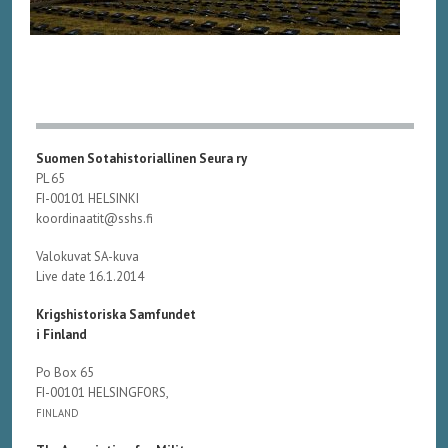
Suomen Sotahistoriallinen Seura ry
PL 65
FI-00101 HELSINKI
koordinaatit@sshs.fi
Valokuvat SA-kuva
Live date 16.1.2014
Krigshistoriska Samfundet
i Finland
Po Box 65
FI-00101 HELSINGFORS,
FINLAND