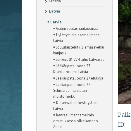
Kroatia
Latvia
▪
Latvia
▪
Galini sotilashautausmaa
▪
Hylätty tutka asema Irbene
Latvia
▪
Joulutaistelut ( Ziemassvetku
kaujas )
▪
Junkers JK-274 tuho Latviassa
▪
Jääkäripataljoona 27
Klapkalnciems Latvia
▪
Jääkäripataljoona 27 etulinja
▪
Jääkäripataljoona 27
Schmarden taistelun
muistomerkki
▪
Kaiserwaldin keskitysleiri
Latvia
Paik
▪
Kenraali Mannerheimin
omistuksessa ollut kartano
ID:
Apriki