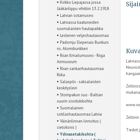
▪
Kirkko Liepajassa jossa
Sijai
Jääkärilippu vihittiin 13.2.1918
▪
Latvian sotamuseo
▪
Latviassa kaatuneiden
suomalaisten hautapaikka
▪
Lestenen veljeshautausmaa
▪
Padomju Slepenais Bunkurs
ns. Atomibunkkeri
Kuva
▪
Riian Ilmailumuseo - Riiga
Latvias
Airmuseum
Neuvosto
▪
Riian sankarihautausmaa
hangaare
Riika
▪
Salaspils - saksalaisten
Zeltinis
keskitysleiri
mukana
▪
Stompakun suo - Baltian
suurin sissitukikohta
www.vis
▪
Suomalainen
sotilashautausmaa Latvia
Zeltini
▪
Väinänlinnan linnoitus (
cietoksnis )
Tiedot j
▪
Ydinasetukikohta (