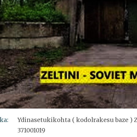
ka:
Ydinasetukikohta ( kodolrakesu baze ) Z
371001019