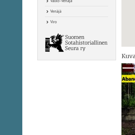
Valko-Venäjä
Venäjä
Viro
Kuva