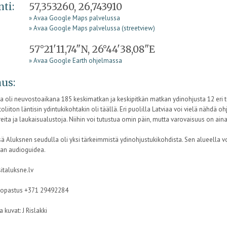
nti:
57,353260, 26,743910
» Avaa Google Maps palvelussa
» Avaa Google Maps palvelussa (streetview)
57°21'11,74"N, 26°44'38,08"E
» Avaa Google Earth ohjelmassa
us:
sa oli neuvostoaikana 185 keskimatkan ja keskipitkän matkan ydinohjusta 12 eri t
liiton läntisin ydintukikohtakin oli täällä. Eri puolilla Latviaa voi vielä nähdä oh
ita ja laukaisualustoja. Niihin voi tutustua omin päin, mutta varovaisuus on aina
sä Aluksnen seudulla oli yksi tärkeimmistä ydinohjustukikohdista. Sen alueella v
an audioguidea.
italuksne.lv
n opastus +371 29492284
a kuvat: J Rislakki