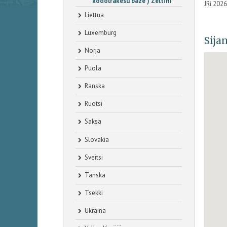
kodolrakesu baze ) Zeltini
JRi 202
Liettua
Luxemburg
Sijan
Norja
Puola
Ranska
Ruotsi
Saksa
Slovakia
Sveitsi
Tanska
Tsekki
Ukraina