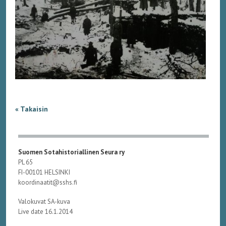
« Takaisin
Suomen Sotahistoriallinen Seura ry
PL 65
FI-00101 HELSINKI
koordinaatit@sshs.fi
Valokuvat SA-kuva
Live date 16.1.2014