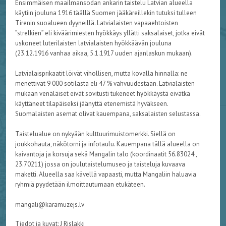
Ensimmäisen maailmansodan ankarin taistelu Latvian alueella
käytiin jouluna 1916 täällä Suomen jääkäreillekin tutuksi tulleen
Tirenin suoalueen dyyneillä. Latvialaisten vapaaehtoisten
”strelkien” eli kiväärimiesten hyökkäys yllätti saksalaiset, jotka eivät
uskoneet luterilaisten latvialaisten hyökkäävän jouluna
(23.12.1916 vanhaa aikaa, 5.1.1917 uuden ajanlaskun mukaan).
Latvialaisprikaatit löivät vihollisen, mutta kovalla hinnalla: ne
menettivät 9 000 sotilasta eli 47 % vahvuudestaan. Latvialaisten
mukaan venäläiset eivät sovitusti tukeneet hyökkäystä eivätkä
käyttäneet tilapäiseksi jäänyttä etenemistä hyväkseen.
Suomalaisten asemat olivat kauempana, saksalaisten selustassa.
Taistelualue on nykyään kulttuurimuistomerkki. Siellä on
joukkohauta, näkötorni ja infotaulu. Kauempana tällä alueella on
kaivantoja ja korsuja sekä Mangalin talo (koordinaatit 56.83024 ,
23.70211) jossa on joulutaistelumuseo ja taisteluja kuvaava
maketti. Alueella saa kävellä vapaasti, mutta Mangaliin haluavia
ryhmiä pyydetään ilmoittautumaan etukäteen.
mangali@karamuzejs.lv
Tiedot ja kuvat: J Rislakki