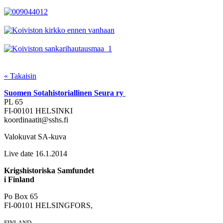
« Takaisin
Suomen Sotahistoriallinen Seura ry
PL 65
FI-00101 HELSINKI
koordinaatit@sshs.fi
Valokuvat SA-kuva
Live date 16.1.2014
Krigshistoriska Samfundet
i Finland
Po Box 65
FI-00101 HELSINGFORS,
FINLAND