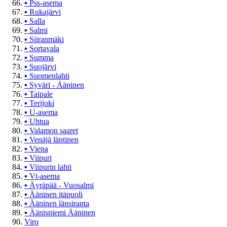
▪
Pss-asema
▪
Rukajärvi
▪
Salla
▪
Salmi
▪
Siiranmäki
▪
Sortavala
▪
Summa
▪
Suojärvi
▪
Suomenlahti
▪
Syväri - Ääninen
▪
Taipale
▪
Terijoki
▪
U-asema
▪
Uhtua
▪
Valamon saaret
▪
Venäjä läntinen
▪
Viena
▪
Viipuri
▪
Viipurin lahti
▪
Vt-asema
▪
Äyräpää - Vuosalmi
▪
Ääninen itäpuoli
▪
Ääninen länsiranta
▪
Äänisniemi Ääninen
Viro