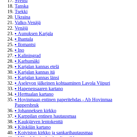
Sveitsi
Tanska
Tsekki
Ukraina
Valko-Venäjä
Venäjä
▪
Aunuksen Karjala
▪
Ihantala
▪
Ilomantsi
▪
Ino
▪
Kaliningrad
▪
Karhumäki
▪
Karjalan kannas etelä
▪
Karjalan kannas itä
▪
Karjalan kannas länsi
▪
Aselevon jälkeinen kohtaaminen Lavola Viipuri
▪
Hapenensaaren kartano
▪
Herttualan kartano
▪
Hovinmaan entinen paperitehdas - Ab Hovinmaa
Pappersbruk
▪
Johanneksen kirkko
▪
Karppilan entinen hautausmaa
▪
Kaukjärven lentokenttä
▪
Kiiskilän kartano
▪
Koiviston kirkko ja sankarihautausmaa