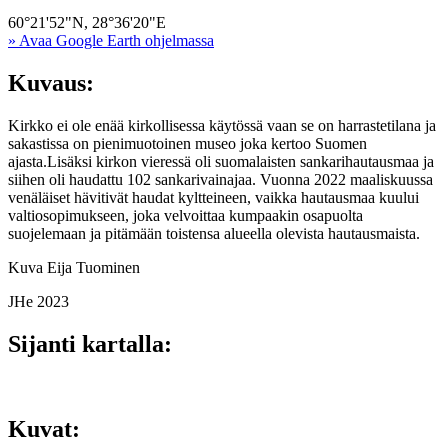
60°21'52"N, 28°36'20"E
» Avaa Google Earth ohjelmassa
Kuvaus:
Kirkko ei ole enää kirkollisessa käytössä vaan se on harrastetilana ja
sakastissa on pienimuotoinen museo joka kertoo Suomen
ajasta.Lisäksi kirkon vieressä oli suomalaisten sankarihautausmaa ja
siihen oli haudattu 102 sankarivainajaa. Vuonna 2022 maaliskuussa
venäläiset hävitivät haudat kyltteineen, vaikka hautausmaa kuului
valtiosopimukseen, joka velvoittaa kumpaakin osapuolta
suojelemaan ja pitämään toistensa alueella olevista hautausmaista.
Kuva Eija Tuominen
JHe 2023
Sijanti kartalla:
Kuvat: