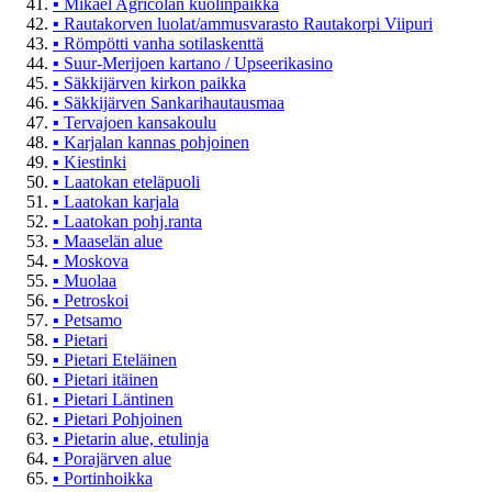
▪
Mikael Agricolan kuolinpaikka
▪
Rautakorven luolat/ammusvarasto Rautakorpi Viipuri
▪
Römpötti vanha sotilaskenttä
▪
Suur-Merijoen kartano / Upseerikasino
▪
Säkkijärven kirkon paikka
▪
Säkkijärven Sankarihautausmaa
▪
Tervajoen kansakoulu
▪
Karjalan kannas pohjoinen
▪
Kiestinki
▪
Laatokan eteläpuoli
▪
Laatokan karjala
▪
Laatokan pohj.ranta
▪
Maaselän alue
▪
Moskova
▪
Muolaa
▪
Petroskoi
▪
Petsamo
▪
Pietari
▪
Pietari Eteläinen
▪
Pietari itäinen
▪
Pietari Läntinen
▪
Pietari Pohjoinen
▪
Pietarin alue, etulinja
▪
Porajärven alue
▪
Portinhoikka