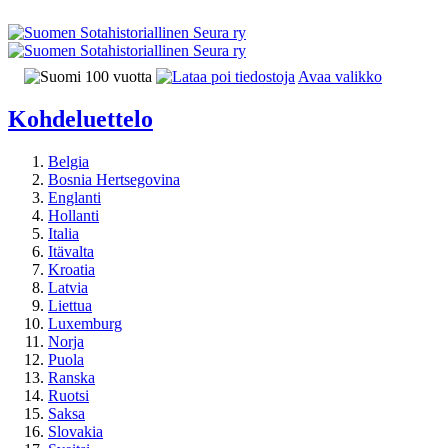
Avaa valikko
Kohdeluettelo
Belgia
Bosnia Hertsegovina
Englanti
Hollanti
Italia
Itävalta
Kroatia
Latvia
Liettua
Luxemburg
Norja
Puola
Ranska
Ruotsi
Saksa
Slovakia