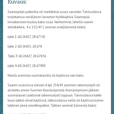
Kuvaus:
Saarenpään patterilla oli merkittävä osuus varsinkin Talvisodassa
torjuttaessa venäläisen laivaston hyökkäyksiä. Saarenpää
linnakeeseen kuuluu kaksi osaa. Vanhemmat, lähellä saaren
eteläkärkeä, 4 x 152/45 C asemat ovat(lännestä itään):
tykki 1: 60.26427, 28.67742
tykki 2: 60.26425, 28.678
Tykki 3: 60.26427, 28.67856
tykki 4: 60.26427, 28.67909
Näistä asemista suomalaisilla oli käytössä vain kaksi.
Saaren sisäosissa olevien 6 kpl 254/45 asemien rakennustyöt oli
aloitettu ennen Suomen Itsenäistymistä. Itsenäistymisen jälkeen
suomalaiset saattoivat rakennustyöt loppuun. Talvisodassa kaikki
kuusi tykkiä olivat käytössä, Jatkosodassa siellä oli käytössä kolme
tykkinen järeä rannikkopatteri. Tykkien asemat (lännestä itään):