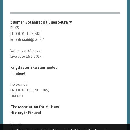
Suomen Sotahistoriallinen Seura ry
PL 65
FI-00101 HELSINKI
koordinaatit@sshs.fi
Valokuvat SA-kuva
Live date 16.1.2014
Krigshistoriska Samfundet
i Finland
Po Box 65
FI-00101 HELSINGFORS,
FINLAND
The Association for Military
History in Finland
Box 65