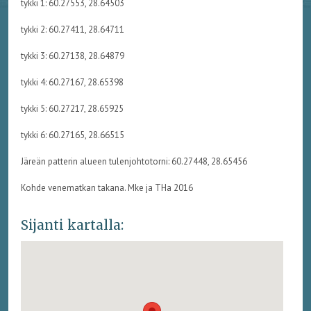
tykki 1: 60.27553, 28.64503
tykki 2: 60.27411, 28.64711
tykki 3: 60.27138, 28.64879
tykki 4: 60.27167, 28.65398
tykki 5: 60.27217, 28.65925
tykki 6: 60.27165, 28.66515
Järeän patterin alueen tulenjohtotorni: 60.27448, 28.65456
Kohde venematkan takana. Mke ja THa 2016
Sijanti kartalla: