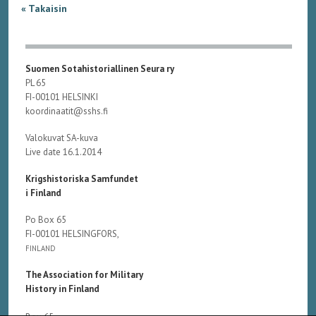
« Takaisin
Suomen Sotahistoriallinen Seura ry
PL 65
FI-00101 HELSINKI
koordinaatit@sshs.fi
Valokuvat SA-kuva
Live date 16.1.2014
Krigshistoriska Samfundet
i Finland
Po Box 65
FI-00101 HELSINGFORS,
FINLAND
The Association for Military
History in Finland