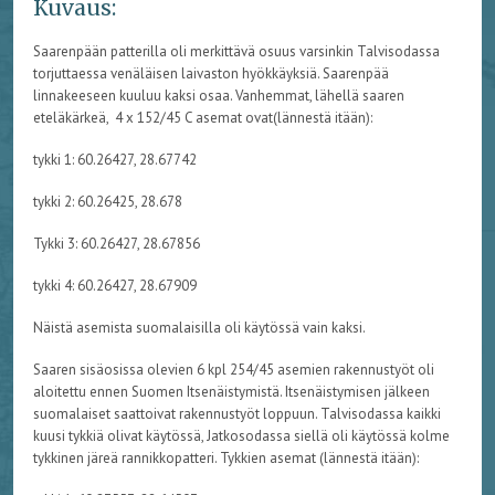
Kuvaus:
Saarenpään patterilla oli merkittävä osuus varsinkin Talvisodassa
torjuttaessa venäläisen laivaston hyökkäyksiä. Saarenpää
linnakeeseen kuuluu kaksi osaa. Vanhemmat, lähellä saaren
eteläkärkeä, 4 x 152/45 C asemat ovat(lännestä itään):
tykki 1: 60.26427, 28.67742
tykki 2: 60.26425, 28.678
Tykki 3: 60.26427, 28.67856
tykki 4: 60.26427, 28.67909
Näistä asemista suomalaisilla oli käytössä vain kaksi.
Saaren sisäosissa olevien 6 kpl 254/45 asemien rakennustyöt oli
aloitettu ennen Suomen Itsenäistymistä. Itsenäistymisen jälkeen
suomalaiset saattoivat rakennustyöt loppuun. Talvisodassa kaikki
kuusi tykkiä olivat käytössä, Jatkosodassa siellä oli käytössä kolme
tykkinen järeä rannikkopatteri. Tykkien asemat (lännestä itään):