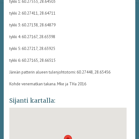
tykki 1: 60.27553, 28.64503
tykki 2: 60.27411, 28.64711
tykki 3: 60.27138, 28.64879
tykki 4: 60.27167, 28.65398
tykki 5: 60.27217, 28.65925
tykki 6: 60.27165, 28.66515
Järeän patterin alueen tulenjohtotorni: 60.27448, 28.65456
Kohde venematkan takana. Mke ja THa 2016
Sijanti kartalla: