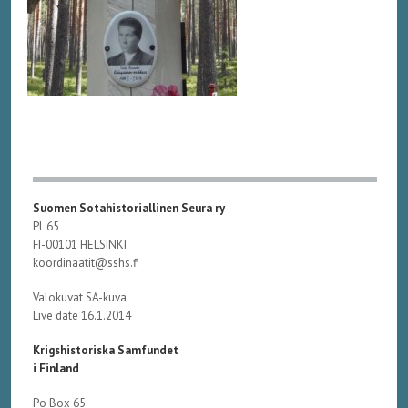
Suomen Sotahistoriallinen Seura ry
PL 65
FI-00101 HELSINKI
koordinaatit@sshs.fi
Valokuvat SA-kuva
Live date 16.1.2014
Krigshistoriska Samfundet
i Finland
Po Box 65