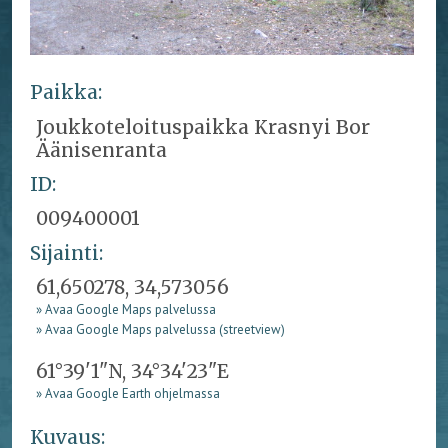
Paikka:
Joukkoteloituspaikka Krasnyi Bor
Äänisenranta
ID:
009400001
Sijainti:
61,650278, 34,573056
» Avaa Google Maps palvelussa
» Avaa Google Maps palvelussa (streetview)
61°39'1"N, 34°34'23"E
» Avaa Google Earth ohjelmassa
Kuvaus: