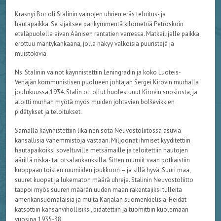
Krasnyi Bor oli Stalinin vainojen uhrien eräs teloitus- ja
hautapaikka. Se sijaitsee parikymmentä kilometriä Petroskoin
eteläpuolella aivan Äänisen rantatien varressa. Matkailijalle paikka
erottuu mäntykankaana, jolla näkyy valkoisia puuristejä ja
muistokiviä.
Ns. Stalinin vainot käynnistettiin Leningradin ja koko Luoteis-
Venäjän kommunistisen puolueen johtajan Sergei Kirovin murhalla
joulukuussa 1934. Stalin oli ollut huolestunut Kirovin suosiosta, ja
aloitti murhan myötä myös muiden johtavien bolševikkien
pidätykset ja teloitukset.
Samalla käynnistettiin likainen sota Neuvostoliitossa asuvia
kansallisia vähemmistöjä vastaan. Miljoonat ihmiset kyyditettiin
hautapaikoiksi soveltuville metsämaille ja teloitettiin hautojen
äärillä niska- tai otsalaukauksilla. Sitten ruumiit vaan potkaistiin
kuoppaan toisten ruumiiden joukkoon – ja sillä hyvä. Suuri maa,
suuret kuopat ja lukematon määrä uhreja. Stalinin Neuvostoliitto
tappoi myös suuren määrän uuden maan rakentajiksi tulleita
amerikansuomalaisia ja muita Karjalan suomenkielisiä. Heidät
katsottiin kansanvihollisiksi, pidätettiin ja tuomittiin kuolemaan
vuosina 1935-38.