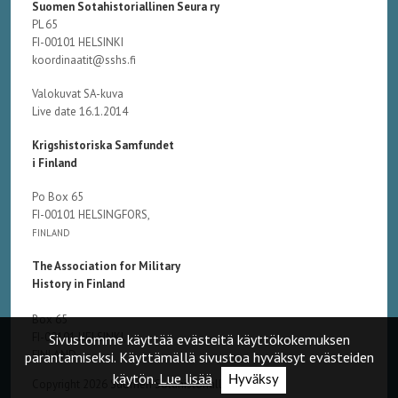
Suomen Sotahistoriallinen Seura ry
PL 65
FI-00101 HELSINKI
koordinaatit@sshs.fi
Valokuvat SA-kuva
Live date 16.1.2014
Krigshistoriska Samfundet
i Finland
Po Box 65
FI-00101 HELSINGFORS,
FINLAND
The Association for Military
History in Finland
Box 65
FI-00101 HELSINKI,
Sivustomme käyttää evästeitä käyttökokemuksen
FINLAND
parantamiseksi. Käyttämällä sivustoa hyväksyt evästeiden
käytön.
Lue lisää
Hyväksy
Copyright 2026 Suomen Sotahistoriallinen Seura ry