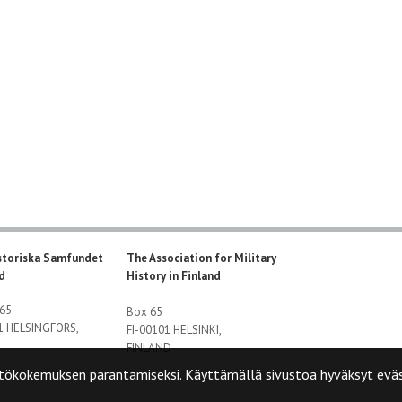
storiska Samfundet
The Association for Military
nd
History in Finland
 65
Box 65
01 HELSINGFORS,
FI-00101 HELSINKI,
FINLAND
tökokemuksen parantamiseksi. Käyttämällä sivustoa hyväksyt eväs