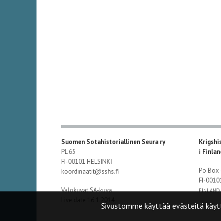
Suomen Sotahistoriallinen Seura ry
Krigshi
PL 65
i Finla
FI-00101 HELSINKI
Po Box
koordinaatit@sshs.fi
FI-001
Valokuvat SA-kuva
FINLAND
Live date 16.1.2014
Sivustomme käyttää evästeitä käyt