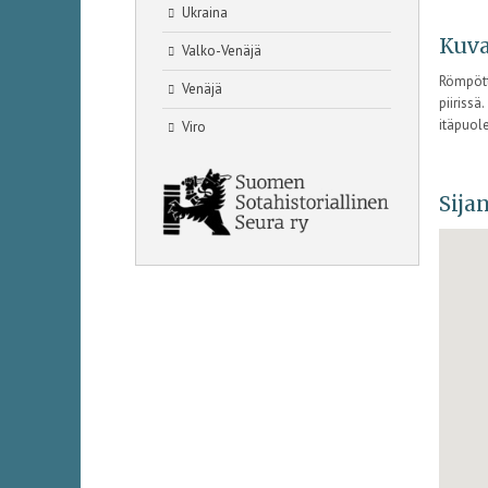
Ukraina
Kuva
Valko-Venäjä
Römpött
Venäjä
piirissä
itäpuol
Viro
Sijan