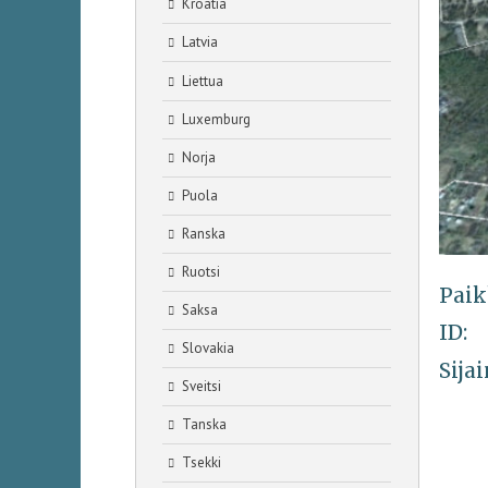
Kroatia
Latvia
Liettua
Luxemburg
Norja
Puola
Ranska
Ruotsi
Paik
Saksa
ID:
Slovakia
Sijai
Sveitsi
Tanska
Tsekki