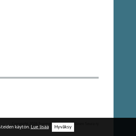
Copyright 2026 Suomen Sotahistoriallinen Seura ry
teiden käytön.
Lue lisää
Hyväksy