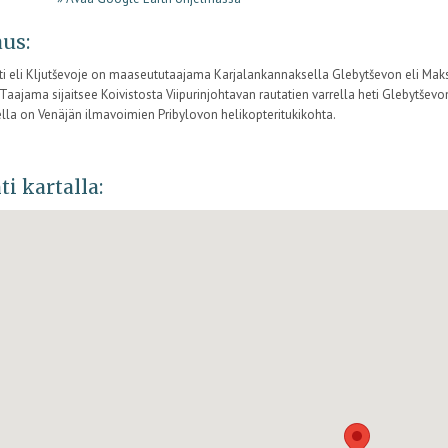
us:
i eli Kljutševoje on maaseututaajama Karjalankannaksella Glebytševon eli Maks
. Taajama sijaitsee Koivistosta Viipurinjohtavan rautatien varrella heti Glebytš
ella on Venäjän ilmavoimien Pribylovon helikopteritukikohta.
ti kartalla: