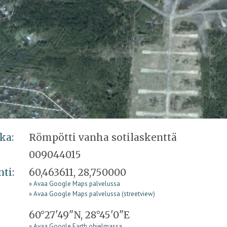
ka:
Römpötti vanha sotilaskenttä
009044015
nti:
60,463611, 28,750000
» Avaa Google Maps palvelussa
» Avaa Google Maps palvelussa (streetview)
60°27'49"N, 28°45'0"E
» Avaa Google Earth ohjelmassa