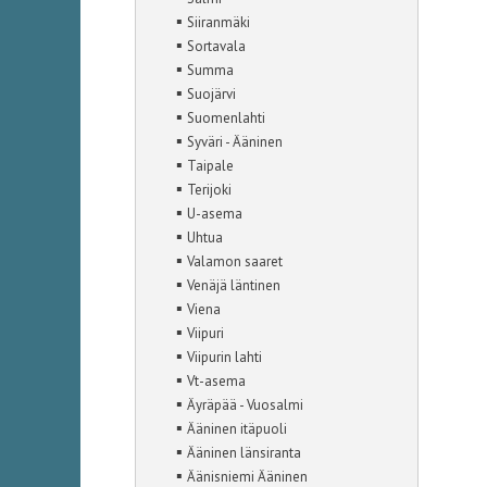
▪
Siiranmäki
▪
Sortavala
▪
Summa
▪
Suojärvi
▪
Suomenlahti
▪
Syväri - Ääninen
▪
Taipale
▪
Terijoki
▪
U-asema
▪
Uhtua
▪
Valamon saaret
▪
Venäjä läntinen
▪
Viena
▪
Viipuri
▪
Viipurin lahti
▪
Vt-asema
▪
Äyräpää - Vuosalmi
▪
Ääninen itäpuoli
▪
Ääninen länsiranta
▪
Äänisniemi Ääninen