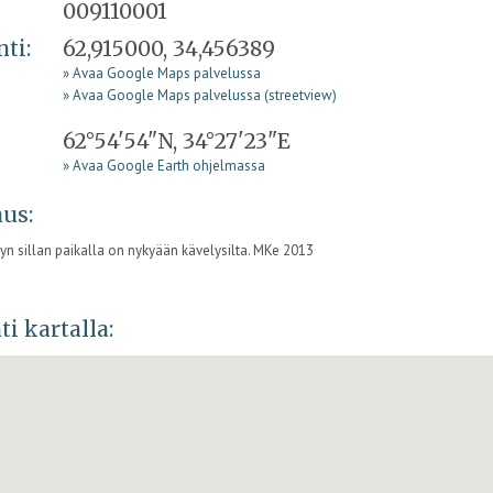
009110001
nti:
62,915000, 34,456389
» Avaa Google Maps palvelussa
» Avaa Google Maps palvelussa (streetview)
62°54'54"N, 34°27'23"E
» Avaa Google Earth ohjelmassa
us:
yn sillan paikalla on nykyään kävelysilta. MKe 2013
ti kartalla: