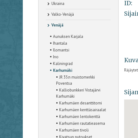
ID:
Ukraina
Sijai
Valko-Venäjä
Venäjä
▪
Aunuksen Karjala
▪
Ihantala
▪
Ilomantsi
▪
Ino
Kuva
▪
Kaliningrad
▪
Räjäytet
Karhumäki
▪
JR 35:n muistomerkki
Poventsa
▪
Kalliobunkkeri Vistajärvi
Sijan
Karhumäki
▪
Karhumäen desanttitorni
▪
Karhumäen kenttäsairaalat
▪
Karhumäen lentokenttä
▪
Karhumäen rautatieasema
▪
Karhumäen tivoli
▪
Kivatsun putoukset