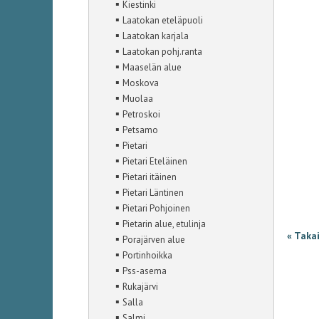
▪
Kiestinki
▪
Laatokan eteläpuoli
▪
Laatokan karjala
▪
Laatokan pohj.ranta
▪
Maaselän alue
▪
Moskova
▪
Muolaa
▪
Petroskoi
▪
Petsamo
▪
Pietari
▪
Pietari Eteläinen
▪
Pietari itäinen
▪
Pietari Läntinen
▪
Pietari Pohjoinen
▪
Pietarin alue, etulinja
« Taka
▪
Porajärven alue
▪
Portinhoikka
▪
Pss-asema
▪
Rukajärvi
▪
Salla
▪
Salmi