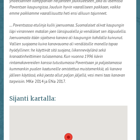
yhdeksännen komppanian neljänteen joukkueeseen, joka oli asemissa
Poventsan kaupungissa. Jouduin hyvin vaaralliseen paikkaan, vaikka
emme paikkamme vaarallisuutta heti ensi alkuun tajunneet.
... Poventsassa etulinja kulki joenuomaa. Suomalaiset olivat kaupungin
läpi virranneen matalan joen länsipuolella ja venäläiset sen itäpuolella.
Joenuomasta itään sijaitseva kanava oli kaupungin kohdalla kuivunut.
Vallien suojaama kuiva kanavauoma oli venäläisille monella tapaa
hyödyllinen: he käyttivät sitä suojana, liikenneväylänä sekä
kranaatinheittimien tuliasemana. Kun vuonna 1996 kävin
rintamakavereiden kanssa tutustumassa Poventsaan ja paljastamassa
kummankin puolen kaatuneille omistettua muistomerkkiä, oli kanava
jälleen käytössä, eikä joesta ollut paljon jäljellä, vesi meni taas kanavan
tarpeisiin.
MKe 2014 ja ENa 2017.
Sijanti kartalla: