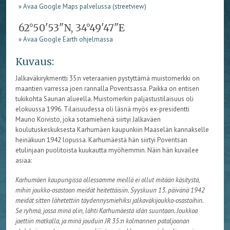
» Avaa Google Maps palvelussa (streetview)
62°50'53"N, 34°49'47"E
» Avaa Google Earth ohjelmassa
Kuvaus:
Jalkaväkirykmentti 35:n veteraanien pystyttämä muistomerkki on
maantien varressa joen rannalla Poventsassa. Paikka on entisen
tukikohta Saunan alueella. Muistomerkin paljastustilaisuus oli
elokuussa 1996. Tilaisuudessa oli läsnä myös ex-presidentti
Mauno Koivisto, joka sotamiehenä siirtyi Jalkaväen
koulutuskeskuksesta Karhumäen kaupunkiin Maaselän kannakselle
heinäkuun 1942 lopussa. Karhumäestä hän siirtyi Poventsan
etulinjaan puolitoista kuukautta myöhemmin. Näin hän kuvailee
asiaa:
Karhumäen kaupungissa ollessamme meillä ei ollut mitään käsitystä,
mihin joukko-osastoon meidät heitettäisiin. Syyskuun 13. päivänä 1942
meidät sitten lähetettiin täydennysmiehiksi jalkaväkijoukko-osastoihin.
Se ryhmä, jossa minä olin, lähti Karhumäestä idän suuntaan. Joukkoa
jaettiin matkalla, ja minä jouduin JR 35:n kolmannen pataljoonan