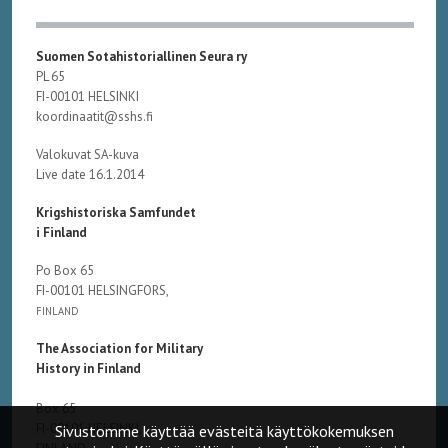
Suomen Sotahistoriallinen Seura ry
PL 65
FI-00101 HELSINKI
koordinaatit@sshs.fi
Valokuvat SA-kuva
Live date 16.1.2014
Krigshistoriska Samfundet
i Finland
Po Box 65
FI-00101 HELSINGFORS,
FINLAND
The Association for Military
History in Finland
Box 65
FI-00101 HELSINKI,
Sivustomme käyttää evästeitä käyttökokemuksen