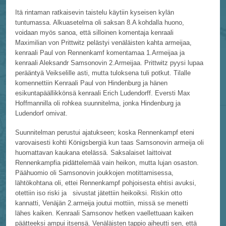
Itä rintaman ratkaisevin taistelu käytiin kyseisen kylän
tuntumassa. Alkuasetelma oli saksan 8.A kohdalla huono,
voidaan myös sanoa, että silloinen komentaja kenraali
Maximilian von Prittwitz pelästyi venäläisten kahta armeijaa,
kenraali Paul von Rennenkamf komentamaa 1.Armeijaa ja
kenraali Aleksandr Samsonovin 2.Armeijaa. Prittwitz pyysi lupaa
perääntyä Veikselille asti, mutta tuloksena tuli potkut. Tilalle
komennettiin Kenraali Paul von Hindenburg ja hänen
esikuntapäällikkönsä kenraali Erich Ludendorff. Eversti Max
Hoffmannilla oli rohkea suunnitelma, jonka Hindenburg ja
Ludendorf omivat.
Suunnitelman perustui ajatukseen; koska Rennenkampf eteni
varovaisesti kohti Königsbergiä kun taas Samsonovin armeija oli
huomattavan kaukana etelässä. Saksalaiset laittoivat
Rennenkampfia pidättelemää vain heikon, mutta lujan osaston.
Päähuomio oli Samsonovin joukkojen motittamisessa,
lähtökohtana oli, ettei Rennenkampf pohjoisesta ehtisi avuksi,
otettiin iso riski ja
sivustat jätettiin heikoiksi. Riskin otto
kannatti, Venäjän 2.armeija joutui mottiin, missä se menetti
lähes kaiken. Kenraali Samsonov hetken vaellettuaan kaiken
päätteeksi ampui itsensä. Venäläisten tappio aiheutti sen, että