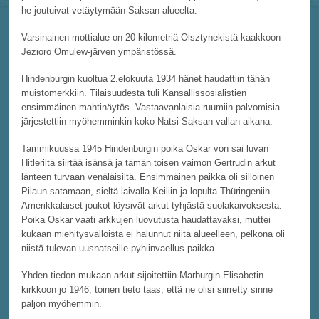
he joutuivat vetäytymään Saksan alueelta.
Varsinainen mottialue on 20 kilometriä Olsztynekistä kaakkoon
Jezioro Omulew-järven ympäristössä.
Hindenburgin kuoltua 2.elokuuta 1934 hänet haudattiin tähän
muistomerkkiin. Tilaisuudesta tuli Kansallissosialistien
ensimmäinen mahtinäytös. Vastaavanlaisia ruumiin palvomisia
järjestettiin myöhemminkin koko Natsi-Saksan vallan aikana.
Tammikuussa 1945 Hindenburgin poika Oskar von sai luvan
Hitleriltä siirtää isänsä ja tämän toisen vaimon Gertrudin arkut
länteen turvaan venäläisiltä. Ensimmäinen paikka oli silloinen
Pilaun satamaan, sieltä laivalla Keiliin ja lopulta Thüringeniin.
Amerikkalaiset joukot löysivät arkut tyhjästä suolakaivoksesta.
Poika Oskar vaati arkkujen luovutusta haudattavaksi, muttei
kukaan miehitysvalloista ei halunnut niitä alueelleen, pelkona oli
niistä tulevan uusnatseille pyhiinvaellus paikka.
Yhden tiedon mukaan arkut sijoitettiin Marburgin Elisabetin
kirkkoon jo 1946, toinen tieto taas, että ne olisi siirretty sinne
paljon myöhemmin.