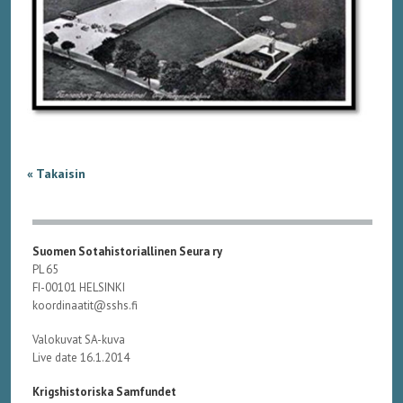
« Takaisin
Suomen Sotahistoriallinen Seura ry
PL 65
FI-00101 HELSINKI
koordinaatit@sshs.fi
Valokuvat SA-kuva
Live date 16.1.2014
Krigshistoriska Samfundet