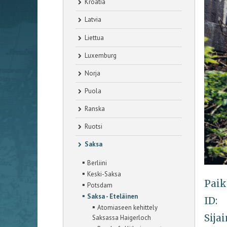
Kroatia
Latvia
Liettua
Luxemburg
Norja
Puola
Ranska
Ruotsi
Saksa
▪
Berliini
▪
Keski-Saksa
Paik
▪
Potsdam
▪
Saksa - Eteläinen
ID:
▪
Atomiaseen kehittely
Sijai
Saksassa Haigerloch