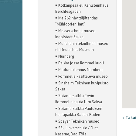
▪
Kotkanpesä eli Kehlsteinhaus
Berchtesgaden
▪
Me 262 hävittäjätehdas
”Mühldorfer Hart”
▪
Messerschmitt museo
Ingolstadt Saksa
▪
Münchenin teknillinen museo
eli Deutsches Museum
▪
Nürnberg
▪
Paikka jossa Rommel kuoli
▪
Puoluerakennus Nürnberg
▪
Rommelia käsittelevä museo
▪
Sinsheim Tekninen huvipuisto
Saksa
▪
Sotamarsalkka Erwin
Rommelin hauta Ulm Saksa
▪
Sotamarsalkka Pauluksen
hautapaikka Baden-Baden
« Taka
▪
Speyer Tekniikan museo
▪
SS - Junkerschule / Flint
Kaserne, Bad Tölz