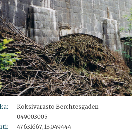
ka:
Koksivarasto Berchtesgaden
049003005
nti:
47,631667, 13,049444