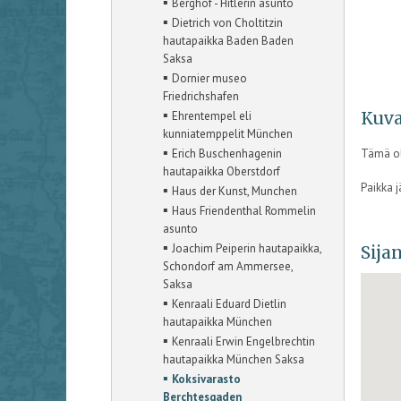
▪
Berghof - Hitlerin asunto
▪
Dietrich von Choltitzin
hautapaikka Baden Baden
Saksa
▪
Dornier museo
Friedrichshafen
▪
Kuva
Ehrentempel eli
kunniatemppelit München
▪
Erich Buschenhagenin
Tämä oli
hautapaikka Oberstdorf
Paikka 
▪
Haus der Kunst, Munchen
▪
Haus Friendenthal Rommelin
asunto
▪
Joachim Peiperin hautapaikka,
Sijan
Schondorf am Ammersee,
Saksa
▪
Kenraali Eduard Dietlin
hautapaikka München
▪
Kenraali Erwin Engelbrechtin
hautapaikka München Saksa
▪
Koksivarasto
Berchtesgaden