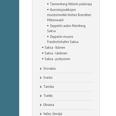
▪
Tannenberg Hitlerin päämaja
▪
Vuoristojoukkojen
muistomerkki Hohen Brendten
Mittenwald
▪
Zeppelin aukio Nürnberg
Saksa
▪
Zeppelin museo
Freidrichshafen Saksa
▪
Saksa - Itäinen
▪
Saksa - läntinen
▪
Saksa - pohjoinen
Slovakia
Sveitsi
Tanska
Tsekki
Ukraina
Valko-Venäjä