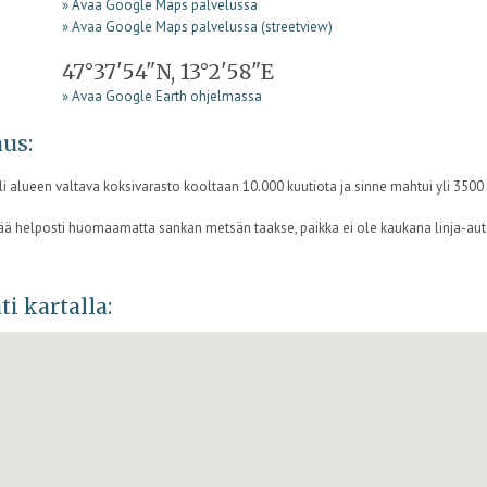
» Avaa Google Maps palvelussa
» Avaa Google Maps palvelussa (streetview)
47°37'54"N, 13°2'58"E
» Avaa Google Earth ohjelmassa
us:
 alueen valtava koksivarasto kooltaan 10.000 kuutiota ja sinne mahtui yli 3500 to
jää helposti huomaamatta sankan metsän taakse, paikka ei ole kaukana linja-auto
ti kartalla: