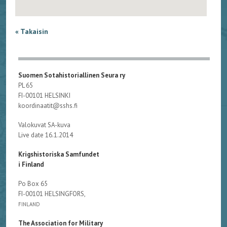
« Takaisin
Suomen Sotahistoriallinen Seura ry
PL 65
FI-00101 HELSINKI
koordinaatit@sshs.fi
Valokuvat SA-kuva
Live date 16.1.2014
Krigshistoriska Samfundet
i Finland
Po Box 65
FI-00101 HELSINGFORS,
FINLAND
The Association for Military