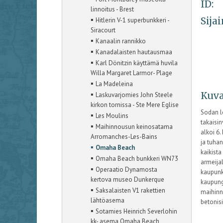
ID:
linnoitus - Brest
▪
Sijai
Hitlerin V-1 superbunkkeri -
Siracourt
▪
Kanaalin rannikko
▪
Kanadalaisten hautausmaa
▪
Karl Dönitzin käyttämä huvila
Willa Margaret Larmor- Plage
▪
La Madeleina
▪
Kuva
Laskuvarjomies John Steele
kirkon tornissa - Ste Mere Eglise
Sodan l
▪
Les Moulins
takaisi
▪
Maihinnousun keinosatama
alkoi 6
Arromanches-Les-Bains
ja tuhan
▪
Omaha Beach
kaikista
▪
Omaha Beach bunkkeri WN73
armeijal
▪
Operaatio Dynamosta
kaupunk
kertova museo Dunkerque
kaupungi
▪
Saksalaisten V1 rakettien
maihinn
lähtöasema
betonisi
▪
Sotamies Heinrich Severlohin
kk- asema Omaha Beach