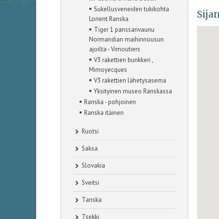
▪
Sukellusveneiden tukikohta
Sijan
Lorient Ranska
▪
Tiger 1 panssarivaunu
Normandian maihinnousun
ajoilta - Vimoutiers
▪
V3 rakettien bunkkeri ,
Mimoyecques
▪
V3 rakettien lähetysasema
▪
Yksityinen museo Ranskassa
▪
Ranska - pohjoinen
▪
Ranska itäinen
Ruotsi
Saksa
Slovakia
Sveitsi
Tanska
Tsekki