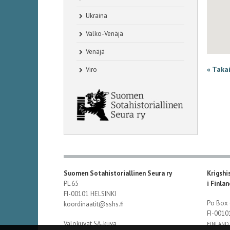
Ukraina
Valko-Venäjä
Venäjä
« Taka
Viro
Suomen Sotahistoriallinen Seura ry
Krigshi
PL 65
i Finla
FI-00101 HELSINKI
Po Box
koordinaatit@sshs.fi
FI-001
Valokuvat SA-kuva
FINLAND