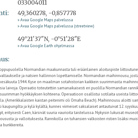
033004011
nti:
49,360278, -0,857778
» Avaa Google Maps palvelussa
» Avaa Google Maps palvelussa (streetview)
49°21'37"N, -0°51'28"E
» Avaa Google Earth ohjelmassa
us:
oppupuolella Normandian maakunnasta tuli eräänlainen aloituspiste liittoutu
nvaltaukselle ja natsien hallinnon lopettamiselle. Normandian maihinnousu, jost
. kesäkuuta 1944. Kyse on maailman sotahistorian kaikkein suurimmasta maihinno
sia laivoja. Operaatio toteutettiin samanaikaisesti eri puolilla Normandian ran
 suurimman hyökkäyksen kohteena. Operaatioon osallistui sotilaita useista liitto
la. (Amerikkalaisten kaistan peitenimi oli Omaha Beach). Maihinnousu aloitti sa
i kaupungilta ja kylä kylältä, kunnes viimeiset saksalaiset antautuivat 12. syys
t, erityisesti Caen, kärsivät suuria vaurioita taisteluissa. Nykyisin lukuisat mu
oususta ja valloituksesta. Rannikolla on tuhansien valkoisten ristien lisäksi mu
a bunkkereita.