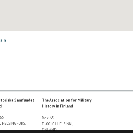
isin
storiska Samfundet
The Association for Military
nd
History in Finland
 65
Box 65
01 HELSINGFORS,
FI-00101 HELSINKI,
FINLAND