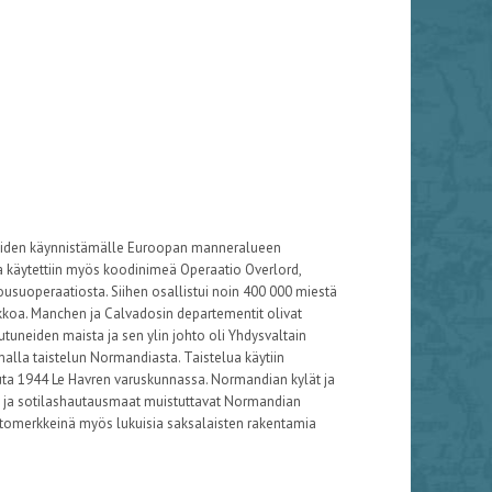
neiden käynnistämälle Euroopan manneralueen
a käytettiin myös koodinimeä Operaatio Overlord,
usuoperaatiosta. Siihen osallistui noin 400 000 miestä
nikkoa. Manchen ja Calvadosin departementit olivat
utuneiden maista ja sen ylin johto oli Yhdysvaltain
malla taistelun Normandiasta. Taistelua käytiin
kuuta 1944 Le Havren varuskunnassa. Normandian kylät ja
seot ja sotilashautausmaat muistuttavat Normandian
istomerkkeinä myös lukuisia saksalaisten rakentamia