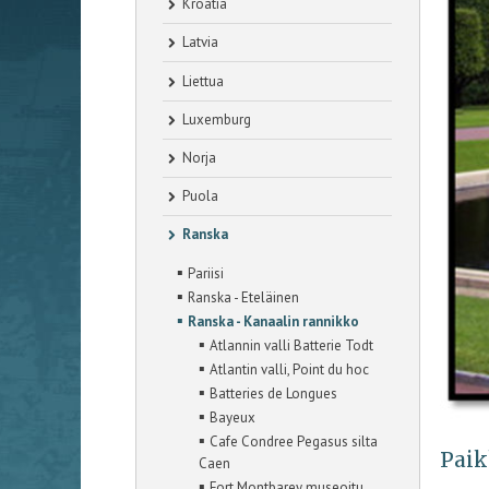
Kroatia
Latvia
Liettua
Luxemburg
Norja
Puola
Ranska
▪
Pariisi
▪
Ranska - Eteläinen
▪
Ranska - Kanaalin rannikko
▪
Atlannin valli Batterie Todt
▪
Atlantin valli, Point du hoc
▪
Batteries de Longues
▪
Bayeux
▪
Cafe Condree Pegasus silta
Paik
Caen
▪
Fort Montbarey museoitu