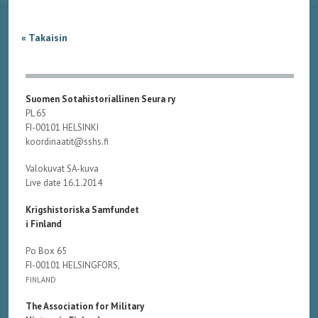
« Takaisin
Suomen Sotahistoriallinen Seura ry
PL 65
FI-00101 HELSINKI
koordinaatit@sshs.fi
Valokuvat SA-kuva
Live date 16.1.2014
Krigshistoriska Samfundet
i Finland
Po Box 65
FI-00101 HELSINGFORS,
FINLAND
The Association for Military