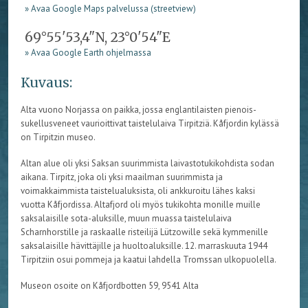
» Avaa Google Maps palvelussa (streetview)
69°55'53,4"N, 23°0'54"E
» Avaa Google Earth ohjelmassa
Kuvaus:
Alta vuono Norjassa on paikka, jossa englantilaisten pienois-
sukellusveneet vaurioittivat taistelulaiva Tirpitziä. Kåfjordin kylässä
on Tirpitzin museo.
Altan alue oli yksi Saksan suurimmista laivastotukikohdista sodan
aikana. Tirpitz, joka oli yksi maailman suurimmista ja
voimakkaimmista taistelualuksista, oli ankkuroitu lähes kaksi
vuotta Kåfjordissa. Altafjord oli myös tukikohta monille muille
saksalaisille sota-aluksille, muun muassa taistelulaiva
Scharnhorstille ja raskaalle risteilijä Lützowille sekä kymmenille
saksalaisille hävittäjille ja huoltoaluksille. 12. marraskuuta 1944
Tirpitziin osui pommeja ja kaatui lahdella Tromssan ulkopuolella.
Museon osoite on Kåfjordbotten 59, 9541 Alta