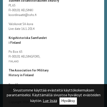
Suomen Sotahistoriallinen Seura ry
PL 65
FI-00101 HELSINKI
koordinaatit@sshs.fi
Valokuvat SA-kuva
Live date 16.1.2014
Krigshistoriska Samfundet
i Finland
Po Box 65
FI-00101 HELSINGFORS,
FINLAND
The Association for Military
History in Finland
Box 65
FI-00101 HELSINKI,
Sivustomme käyttää evästeitä käyttökokemuksen
FINLAND
parantamiseksi. Käyttämällä sivustoa hyväksyt evästeiden
käytön.
Lue lisää
Hyväksy
Copyright 2026 Suomen Sotahistoriallinen Seura ry