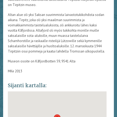
on Tirpitzin museo.
Altan alue oli yksi Saksan suurimmista laivastotukikohdista sodan
aikana. Tirpitz, joka oli yksi maailman suurimmista ja
voimakkaimmista taistelualuksista, oli ankkuroitu lähes kaksi
vuotta Kåfjordissa. Altafjord oli myös tukikohta monille muille
saksalaisille sota-aluksille, muun muassa taistelulaiva
Scharnhorstille ja raskaalle risteilijä Lützowille sekä kymmenille
saksalaisille hävittäjille ja huoltoaluksille. 12. marraskuuta 1944
Tirpitziin osui pommeja ja kaatui lahdella Tromssan ulkopuolella.
Museon osoite on Kåfjordbotten 59, 9541 Alta
MKe 2013
Sijanti kartalla: