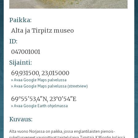
Paikka:
Alta ja Tirpitz museo
ID:
047001001
Sijainti:
69,931500, 23,015000
» Avaa Google Maps palvelussa
» Avaa Google Maps palvelussa (streetview)
69°55'53,4"N, 23°0'54"E
» Avaa Google Earth ohjelmassa
Kuvaus:
Alta vuono Norjassa on paikka, jossa englantilaisten pienois-
sukellusveneet vaurioittivat taistelulaiva Tirpitziä. Kåfjordin kylässä