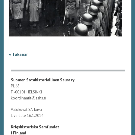
« Takaisin
Suomen Sotahistoriallinen Seura ry
PL 65
FI-00101 HELSINKI
koordinaatit@sshs.fi
Valokuvat SA-kuva
Live date 16.1.2014
Krigshistoriska Samfundet
i Finland