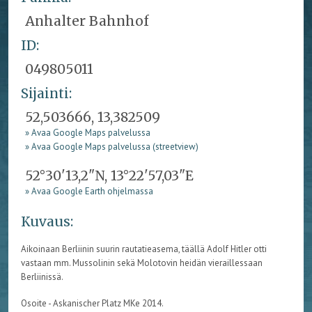
Anhalter Bahnhof
ID:
049805011
Sijainti:
52,503666, 13,382509
» Avaa Google Maps palvelussa
» Avaa Google Maps palvelussa (streetview)
52°30'13,2"N, 13°22'57,03"E
» Avaa Google Earth ohjelmassa
Kuvaus:
Aikoinaan Berliinin suurin rautatieasema, täällä Adolf Hitler otti
vastaan mm. Mussolinin sekä Molotovin heidän vieraillessaan
Berliinissä.
Osoite - Askanischer Platz MKe 2014.