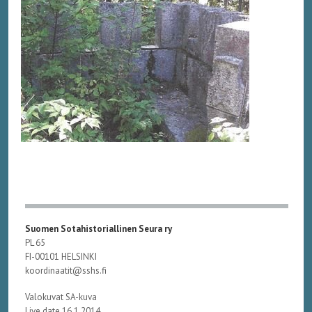
Suomen Sotahistoriallinen Seura ry
PL 65
FI-00101 HELSINKI
koordinaatit@sshs.fi
Valokuvat SA-kuva
Live date 16.1.2014