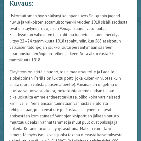
Kuvaus:
Uskomattoman hyvin säilynyt kauppaneuvos Sellgrenin jugend-
huvila ja valkoisten sotamuistomerkki vuoden 1918 sisällissodasta
ovat eristäytyneen, syrjäisen Venäjänsaaren vetonaulat.
Sisällissodan valkoisten tukikohtana tunnetun saaren merkitys
liittyy 22–24. tammikuuta 1918 tapahtumiin, kun 565 aseistetun
valkoisen talonpojan joukko joutui perääntymään saareen
epäonnistuneen Viipurin-retken jälkeen. Sota alkoi vasta 27.
tammikuuta 1918.
Tieyhteys on erittäin huono, tosin maastoautolle ja Ladalle
ajokelpoinen. Perillä on lukittu portti, joka kuitenkin vuotaa kuin
seula (portin välistä pääsee alueelle). Varsinainen ongelma on
huvilaa vartioiva susikoira, jonka kohtasimme nurkan takaa:
pikajuoksulta emme ehtineet tarkistaa, oliko koira varsinaisesti
kiinni vai ei. Venäjänsaari tunnetaan vanhastaan jaloista
lehtipuistaan, jotka eivät ole pelkästään säilyneet: ne ovat
entisestään komistuneet! Vanhojen kiviporttien jälkeen puusto
muuttuu upeaksi: vanhat tammet ja muut puut ovat paksuja ja
uhkeita. Kotaniemi on säilynyt asuttuna. Matkan varrella voi
ihmetellä myös isoa kiveä, jonka takana olevasta kaiverruksesta