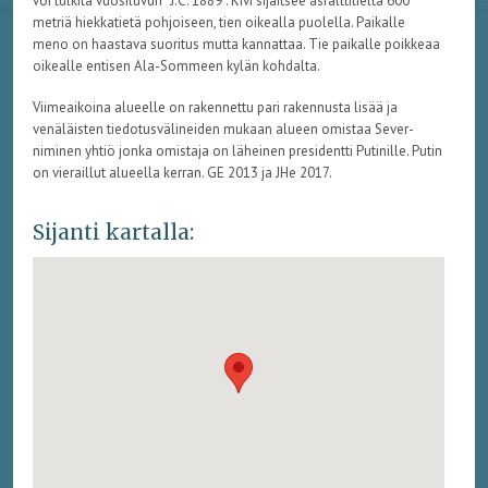
voi tulkita vuosiluvun ”J.C. 1889”. Kivi sijaitsee asfalttitieltä 600
metriä hiekkatietä pohjoiseen, tien oikealla puolella. Paikalle
meno on haastava suoritus mutta kannattaa. Tie paikalle poikkeaa
oikealle entisen Ala-Sommeen kylän kohdalta.
Viimeaikoina alueelle on rakennettu pari rakennusta lisää ja
venäläisten tiedotusvälineiden mukaan alueen omistaa Sever-
niminen yhtiö jonka omistaja on läheinen presidentti Putinille. Putin
on vieraillut alueella kerran. GE 2013 ja JHe 2017.
Sijanti kartalla: