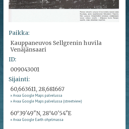
Paikka:
Kauppaneuvos Sellgrenin huvila
Venäjänsaari
ID:
009043001
Sijainti:
60,663611, 28,681667
» Avaa Google Maps palvelussa
» Avaa Google Maps palvelussa (streetview)
60°39'49"N, 28°40'54"E
» Avaa Google Earth ohjelmassa