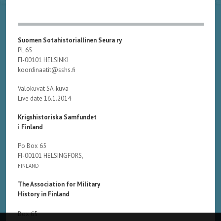
Suomen Sotahistoriallinen Seura ry
PL 65
FI-00101 HELSINKI
koordinaatit@sshs.fi
Valokuvat SA-kuva
Live date 16.1.2014
Krigshistoriska Samfundet
i Finland
Po Box 65
FI-00101 HELSINGFORS,
FINLAND
The Association for Military
History in Finland
Box 65