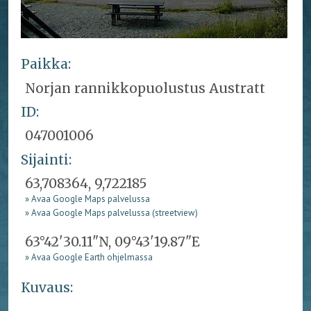
Paikka:
Norjan rannikkopuolustus Austratt
ID:
047001006
Sijainti:
63,708364, 9,722185
» Avaa Google Maps palvelussa
» Avaa Google Maps palvelussa (streetview)
63°42'30.11"N, 09°43'19.87"E
» Avaa Google Earth ohjelmassa
Kuvaus: