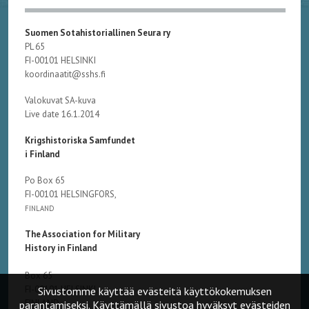
Suomen Sotahistoriallinen Seura ry
PL 65
FI-00101 HELSINKI
koordinaatit@sshs.fi
Valokuvat SA-kuva
Live date 16.1.2014
Krigshistoriska Samfundet
i Finland
Po Box 65
FI-00101 HELSINGFORS,
FINLAND
The Association for Military
History in Finland
Box 65
FI-00101 HELSINKI,
Sivustomme käyttää evästeitä käyttökokemuksen
FINLAND
parantamiseksi. Käyttämällä sivustoa hyväksyt evästeiden