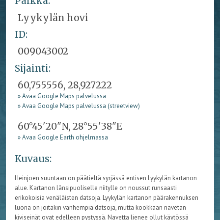
Paikka:
Lyykylän hovi
ID:
009043002
Sijainti:
60,755556, 28,927222
» Avaa Google Maps palvelussa
» Avaa Google Maps palvelussa (streetview)
60°45'20"N, 28°55'38"E
» Avaa Google Earth ohjelmassa
Kuvaus:
Heinjoen suuntaan on päätieltä syrjässä entisen Lyykylän kartanon
alue. Kartanon länsipuoliselle niitylle on noussut runsaasti
erikokoisia venäläisten datsoja. Lyykylän kartanon päärakennuksen
luona on joitakin vanhempia datsoja, mutta kookkaan navetan
kiviseinät ovat edelleen pystyssä. Navetta lienee ollut käytössä