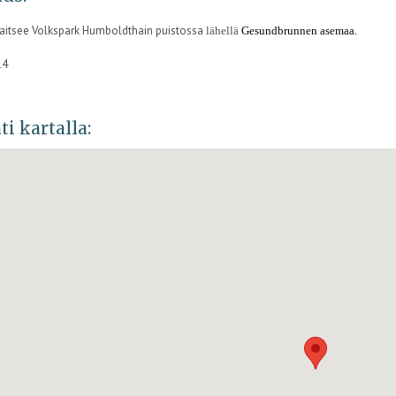
ijaitsee Volkspark Humboldthain puistossa
lähellä
Gesundbrunnen asemaa.
14
ti kartalla: