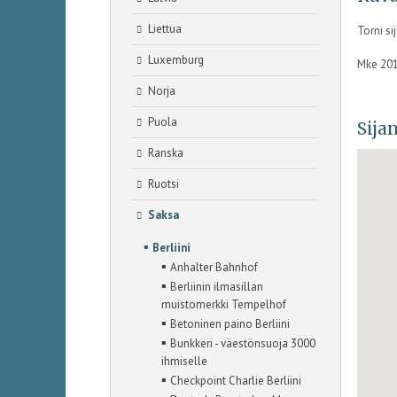
Liettua
Torni s
Luxemburg
Mke 20
Norja
Puola
Sijan
Ranska
Ruotsi
Saksa
▪
Berliini
▪
Anhalter Bahnhof
▪
Berliinin ilmasillan
muistomerkki Tempelhof
▪
Betoninen paino Berliini
▪
Bunkkeri - väestönsuoja 3000
ihmiselle
▪
Checkpoint Charlie Berliini