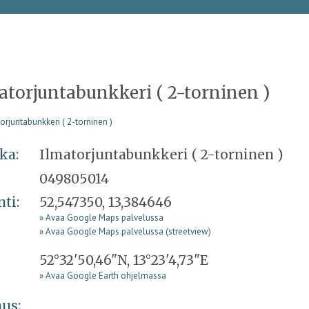
atorjuntabunkkeri ( 2-torninen )
ka:
Ilmatorjuntabunkkeri ( 2-torninen )
049805014
nti:
52,547350, 13,384646
» Avaa Google Maps palvelussa
» Avaa Google Maps palvelussa (streetview)
52°32'50,46"N, 13°23'4,73"E
» Avaa Google Earth ohjelmassa
us: