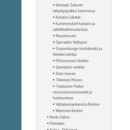
▪
Kenraali Zukovin
tähystyspaikka Seelovissa
▪
Koralle Lobetal
▪
Kummersdorf kartano ja
rakettitutkimuskeskus
▪
Muurimuseo
▪
Operaatio Valkyyria
▪
Oranienburgin lentokenttä ja
Heinkel tehdas
▪
Plötzenseen Vankila
▪
Spandaun vankila
▪
Stasi museo
▪
Tekninen Museo
▪
Treptower Parkin
neuvostomonumentti ja
hautausmaa
▪
Valtakunnankanslia Berliini
▪
Wannsee Berliini
▪
Keski-Saksa
▪
Potsdam
▪
Saksa - Eteläinen