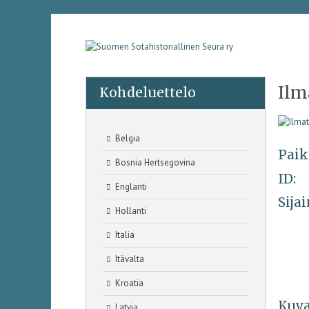
Ilm
Kohdeluettelo
Belgia
Paik
Bosnia Hertsegovina
ID:
Englanti
Sijai
Hollanti
Italia
Itävalta
Kroatia
Kuva
Latvia