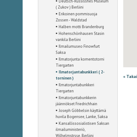
▪
Deutsch-Russisshes Museum
( Zukov ) Berliini
▪
Erikoinen pommisuoja
Zossen - Waldstad
▪
Halben motti Brandenburg
▪
Hohenschönhausen Stasin
vankila Berliini
▪
Ilmailumuseo Finowfurt
Saksa
▪
Ilmatorjunta komentotorni
Tiergarten
▪
Ilmatorjuntabunkkeri ( 2-
« Taka
torninen )
▪
Ilmatorjuntabunkkeri
Tiergarten
▪
Ilmatorjuntabunkkerin
jäännökset Friedrichhain
▪
Joseph Göbbelsin käyttämä
huvila Bogensee, Lanke, Saksa
▪
Kansallissosialistisen Saksan
ilmailuministeriö,
Wilhelmstrsse, Berliini