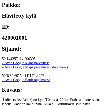
Paikka:
Hävitetty kylä
ID:
420001001
Sijainti:
50,144357, 14,200395
» Avaa Google Maps palvelussa
» Avaa Google Maps palvelussa (streetview)
50°8'39,69"N, 14°12'1,42"E
» Avaa Google Earth ohjelmassa
Kuvaus:
Lidice (saks. Liditz) on kylä Tšekissä, 22 km Prahasta luoteeseen,
lähellä Kladnon kaupunkia. Kylä tuli kuuluisaksi, kun natsit