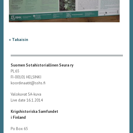
« Takaisin
Suomen Sotahistoriallinen Seura ry
PL 65
FI-00101 HELSINKI
koordinaatit@sshs.fi
Valokuvat SA-kuva
Live date 16.1.2014
Krigshistoriska Samfundet
i Finland
Po Box 65