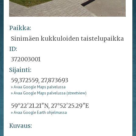
Paikka:
Sinimäen kukkuloiden taistelupaikka
ID:
372003001
Sijainti:
59,372559, 27,873693
» Avaa Google Maps palvelussa
» Avaa Google Maps palvelussa (streetview)
59°22'21.21"N, 27°52'25.29"E
» Avaa Google Earth ohjelmassa
Kuvaus: