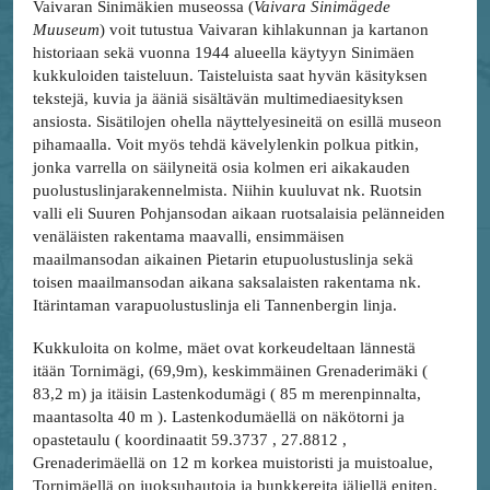
Vaivaran Sinimäkien museossa (
Vaivara Sinimägede
Muuseum
) voit tutustua Vaivaran kihlakunnan ja kartanon
historiaan sekä vuonna 1944 alueella käytyyn Sinimäen
kukkuloiden taisteluun. Taisteluista saat hyvän käsityksen
tekstejä, kuvia ja ääniä sisältävän multimediaesityksen
ansiosta. Sisätilojen ohella näyttelyesineitä on esillä museon
pihamaalla. Voit myös tehdä kävelylenkin polkua pitkin,
jonka varrella on säilyneitä osia kolmen eri aikakauden
puolustuslinjarakennelmista. Niihin kuuluvat nk. Ruotsin
valli eli Suuren Pohjansodan aikaan ruotsalaisia pelänneiden
venäläisten rakentama maavalli, ensimmäisen
maailmansodan aikainen Pietarin etupuolustuslinja sekä
toisen maailmansodan aikana saksalaisten rakentama nk.
Itärintaman varapuolustuslinja eli Tannenbergin linja.
Kukkuloita on kolme, mäet ovat korkeudeltaan lännestä
itään Tornimägi, (69,9m), keskimmäinen Grenaderimäki (
83,2 m) ja itäisin Lastenkodumägi ( 85 m merenpinnalta,
maantasolta 40 m ). Lastenkodumäellä on näkötorni ja
opastetaulu ( koordinaatit 59.3737 , 27.8812 ,
Grenaderimäellä on 12 m korkea muistoristi ja muistoalue,
Tornimäellä on juoksuhautoja ja bunkkereita jäljellä eniten.