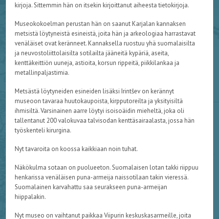
kirjoja. Sittemmin hän on itsekin kirjoittanut aiheesta tietokirjoja.
Museokokoelman perustan hän on saanut Karjalan kannaksen
metsistä löytyneistä esineistä, joita hän ja arkeologiaa harrastavat
venäläiset ovat keränneet. Kannaksella ruostuu yhä suomalaisilta
ja neuvostoliittolaisilta sotilailta jääneitä kypäriä, aseita,
kenttäkeittiön uuneja, astioita, korsun rippeitä, piikkilankaa ja
metallinpaljastimia.
Metsästä löytyneiden esineiden lisäksi Irintšev on kerännyt
museoon tavaraa huutokaupoista, kirpputoreilta ja yksityisiltä
ihmisiltä. Varsinainen aarre löytyi isoisoäidin mieheltä, joka oli
tallentanut 200 valokuvaa talvisodan kenttäsairaalasta, jossa hän
työskenteli kirurgina.
Nyt tavaroita on koossa kaikkiaan noin tuhat.
Näkökulma sotaan on puolueeton. Suomalaisen lotan takki riippuu
henkarissa venäläisen puna-armeija naissotilaan takin vieressä.
Suomalainen karvahattu saa seurakseen puna-armeijan
hiippalakin.
Nyt museo on vaihtanut paikkaa Viipurin keskuskasarmeille, joita