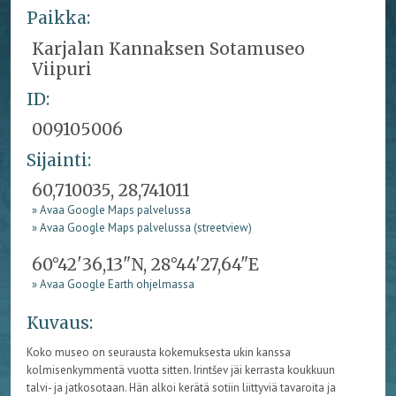
Paikka:
Karjalan Kannaksen Sotamuseo
Viipuri
ID:
009105006
Sijainti:
60,710035, 28,741011
» Avaa Google Maps palvelussa
» Avaa Google Maps palvelussa (streetview)
60°42'36,13"N, 28°44'27,64"E
» Avaa Google Earth ohjelmassa
Kuvaus:
Koko museo on
seurausta kokemuksesta ukin kanssa
kolmisenkymmentä vuotta sitten. Irintšev jäi kerrasta koukkuun
talvi- ja jatkosotaan. Hän alkoi kerätä sotiin liittyviä tavaroita ja