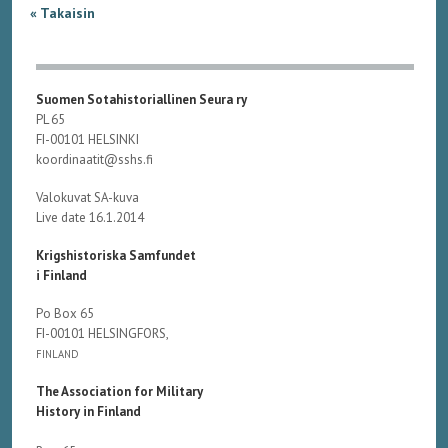
« Takaisin
Suomen Sotahistoriallinen Seura ry
PL 65
FI-00101 HELSINKI
koordinaatit@sshs.fi
Valokuvat SA-kuva
Live date 16.1.2014
Krigshistoriska Samfundet
i Finland
Po Box 65
FI-00101 HELSINGFORS,
FINLAND
The Association for Military
History in Finland