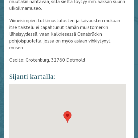
muutakin nähtävää, sillä sieltä löytyy mm. Saksan suurin
ulkoilmamuseo.
Viimeisimpien tutkimustulosten ja kaivausten mukaan
itse taistelu ei tapahtunut tämän muistomerkin
läheisyydessä, vaan Kalkriesessä Osnabrückin
pohjoispuolella, jossa on myös asiaan vihkiytynyt
museo.
Osoite: Grotenburg, 32760 Detmold
Sijanti kartalla: