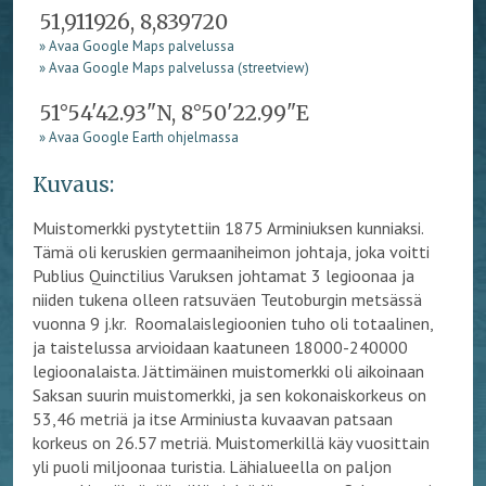
51,911926, 8,839720
» Avaa Google Maps palvelussa
» Avaa Google Maps palvelussa (streetview)
51°54'42.93"N, 8°50'22.99"E
» Avaa Google Earth ohjelmassa
Kuvaus:
Muistomerkki pystytettiin 1875 Arminiuksen kunniaksi.
Tämä oli keruskien germaaniheimon johtaja, joka voitti
Publius Quinctilius Varuksen johtamat 3 legioonaa ja
niiden tukena olleen ratsuväen Teutoburgin metsässä
vuonna 9 j.kr.
Roomalaislegioonien tuho oli totaalinen,
ja taistelussa arvioidaan kaatuneen 18000-240000
legioonalaista. Jättimäinen muistomerkki oli aikoinaan
Saksan suurin muistomerkki, ja sen kokonaiskorkeus on
53,46 metriä ja itse Arminiusta kuvaavan patsaan
korkeus on 26.57 metriä. Muistomerkillä käy vuosittain
yli puoli miljoonaa turistia. Lähialueella on paljon