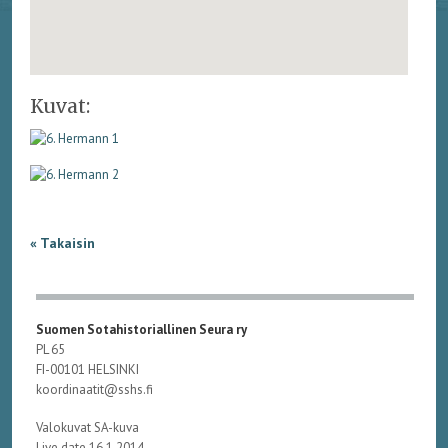
Kuvat:
« Takaisin
Suomen Sotahistoriallinen Seura ry
PL 65
FI-00101 HELSINKI
koordinaatit@sshs.fi
Valokuvat SA-kuva
Live date 16.1.2014