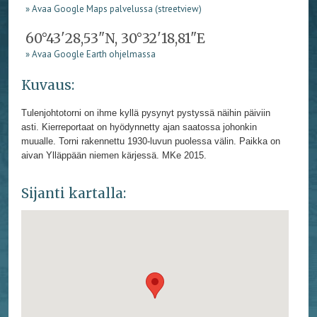
» Avaa Google Maps palvelussa (streetview)
60°43'28,53"N, 30°32'18,81"E
» Avaa Google Earth ohjelmassa
Kuvaus:
Tulenjohtotorni on ihme kyllä pysynyt pystyssä näihin päiviin
asti. Kierreportaat on hyödynnetty ajan saatossa johonkin
muualle. Torni rakennettu 1930-luvun puolessa välin. Paikka on
aivan Ylläppään niemen kärjessä. MKe 2015.
Sijanti kartalla: