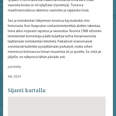
vaurioita koska se oli tyhjillään (ryöstelyä). Toisessa
maailmansodassa rakennus vaurioitui ja rappeutui lisää.
Sen ja lentokentän liittyminen toisiinsa käy kuitenkin ilmi
historiasta. Kun Haapsalun sotilaslentokenttää alettiin rakentaa,
linna alkoi nopeasti rapistua ja raunioitua. Vuonna 1968 silloinen
lentokentän komentaja päätti kuljettaa turhia linnanraunioita
täyttämään lentokentän kiitotietä. Paikalliset viranomaiset
onnistuivat kuitenkin pysäyttämään purkutyöt, mutta siihen
mennessä kolmasosa linnan muureista oli jo purettu. Se, mitä jäi
jäljelle, on näkyvissä tähän päivään asti.
päivitetty
JHe 2024
Sijanti kartalla: