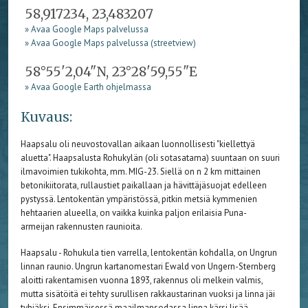
58,917234, 23,483207
» Avaa Google Maps palvelussa
» Avaa Google Maps palvelussa (streetview)
58°55'2,04"N, 23°28'59,55"E
» Avaa Google Earth ohjelmassa
Kuvaus:
Haapsalu oli neuvostovallan aikaan luonnollisesti "kiellettyä
aluetta". Haapsalusta Rohukylän (oli sotasatama) suuntaan on suuri
ilmavoimien tukikohta, mm. MIG-23. Siellä on n 2 km mittainen
betonikiitorata, rullaustiet paikallaan ja hävittäjäsuojat edelleen
pystyssä. Lentokentän ympäristössä, pitkin metsiä kymmenien
hehtaarien alueella, on vaikka kuinka paljon erilaisia Puna-
armeijan rakennusten raunioita.
Haapsalu - Rohukula tien varrella, lentokentän kohdalla, on Ungrun
linnan raunio. Ungrun kartanomestari Ewald von Ungern-Sternberg
aloitti rakentamisen vuonna 1893, rakennus oli melkein valmis,
mutta sisätöitä ei tehty surullisen rakkaustarinan vuoksi ja linna jäi
tyhjäksi. Ensimmäisessä maailmansodassa linna kärsi lisää