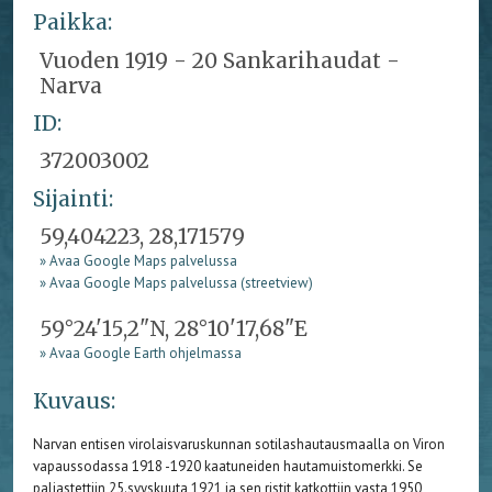
Paikka:
Vuoden 1919 - 20 Sankarihaudat -
Narva
ID:
372003002
Sijainti:
59,404223, 28,171579
» Avaa Google Maps palvelussa
» Avaa Google Maps palvelussa (streetview)
59°24'15,2"N, 28°10'17,68"E
» Avaa Google Earth ohjelmassa
Kuvaus:
Narvan entisen virolaisvaruskunnan sotilashautausmaalla on Viron
vapaussodassa 1918 -1920 kaatuneiden hautamuistomerkki. Se
paljastettiin 25.syyskuuta 1921 ja sen ristit katkottiin vasta 1950