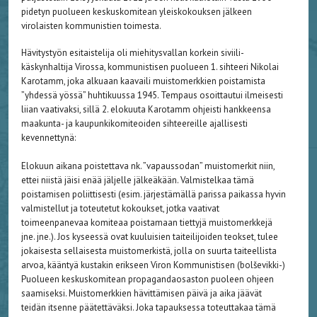
pidetyn puolueen keskuskomitean yleiskokouksen jälkeen
virolaisten kommunistien toimesta.
Hävitystyön esitaistelija oli miehitysvallan korkein siviili­
käskynhaltija Virossa, kommunistisen puolueen 1. sihteeri Nikolai
Karotamm, joka alkuaan kaavaili muistomerkkien poistamista
”yhdessä yössä” huhtikuussa 1945. Tempaus osoittautui ilmeisesti
liian vaativaksi, sillä 2. elokuuta Karotamm ohjeisti hankkeensa
maakunta- ja kaupunki­komiteoiden sihteereille ajallisesti
kevennettynä:
Elokuun aikana poistettava nk. ”vapaussodan” muistomerkit niin,
ettei niistä jäisi enää jäljelle jälkeäkään. Valmistelkaa tämä
poistamisen poliittisesti (esim. järjestämällä parissa paikassa hyvin
valmistellut ja toteutetut kokoukset, jotka vaativat
toimeenpanevaa komiteaa poistamaan tiettyjä muistomerkkejä
jne. jne.). Jos kyseessä ovat kuuluisien taiteilijoiden teokset, tulee
jokaisesta sellaisesta muisto­merkistä, jolla on suurta taiteellista
arvoa, kääntyä kustakin erikseen Viron Kommunistisen (bolševikki-)
Puolueen keskus­komitean propagandaosaston puoleen ohjeen
saamiseksi. Muistomerkkien hävittämisen päivä ja aika jäävät
teidän itsenne päätettäväksi. Joka tapauksessa toteuttakaa tämä