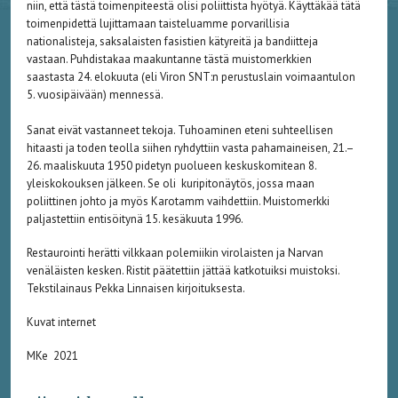
niin, että tästä toimen­piteestä olisi poliittista hyötyä. Käyttäkää tätä
toimenpidettä lujittamaan taisteluamme porvarillisia
nationalisteja, saksalaisten fasistien kätyreitä ja bandiitteja
vastaan. Puhdistakaa maakuntanne tästä muistomerkkien
saastasta 24. elokuuta (eli Viron SNT:n perustuslain voimaantulon
5. vuosipäivään) mennessä.
Sanat eivät vastanneet tekoja. Tuhoaminen eteni suhteellisen
hitaasti ja toden teolla siihen ryhdyttiin vasta pahamaineisen, 21.–
26. maaliskuuta 1950 pidetyn puolueen keskuskomitean 8.
yleiskokouksen jälkeen. Se oli kuripitonäytös, jossa maan
poliittinen johto ja myös Karotamm vaihdettiin. Muistomerkki
paljastettiin entisöitynä 15. kesäkuuta 1996.
Restaurointi herätti vilkkaan polemiikin virolaisten ja Narvan
venäläisten kesken. Ristit päätettiin jättää katkotuiksi muistoksi.
Tekstilainaus Pekka Linnaisen kirjoituksesta.
Kuvat internet
MKe 2021