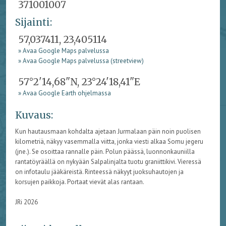
371001007
Sijainti:
57,037411, 23,405114
» Avaa Google Maps palvelussa
» Avaa Google Maps palvelussa (streetview)
57°2'14,68"N, 23°24'18,41"E
» Avaa Google Earth ohjelmassa
Kuvaus:
Kun hautausmaan kohdalta ajetaan Jurmalaan päin noin puolisen
kilometriä, näkyy vasemmalla viitta, jonka viesti alkaa Somu jegeru
(jne.). Se osoittaa rannalle päin. Polun päässä, luonnonkauniilla
rantatöyräällä on nykyään Salpalinjalta tuotu graniittikivi. Vieressä
on infotaulu jääkäreistä. Rinteessä näkyyt juoksuhautojen ja
korsujen paikkoja. Portaat vievät alas rantaan.
JRi 2026