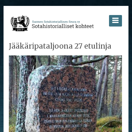
Jääkäripataljoona 27 etulinja