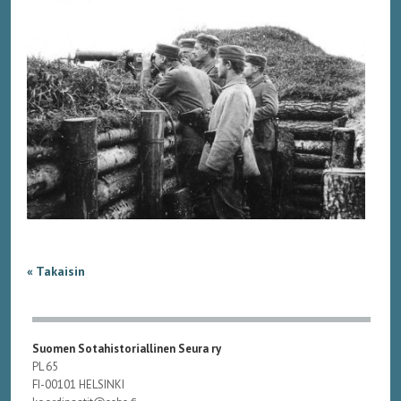
« Takaisin
Suomen Sotahistoriallinen Seura ry
PL 65
FI-00101 HELSINKI