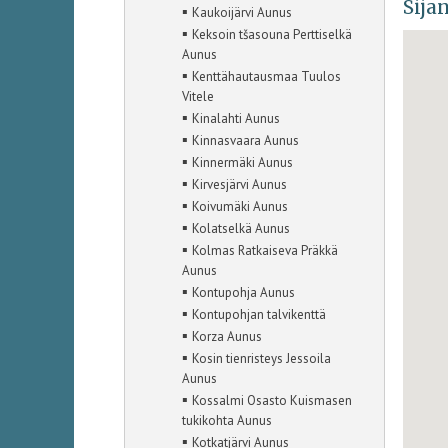
Sijan
▪
Kaukoijärvi Aunus
▪
Keksoin tšasouna Perttiselkä
Aunus
▪
Kenttähautausmaa Tuulos
Vitele
▪
Kinalahti Aunus
▪
Kinnasvaara Aunus
▪
Kinnermäki Aunus
▪
Kirvesjärvi Aunus
▪
Koivumäki Aunus
▪
Kolatselkä Aunus
▪
Kolmas Ratkaiseva Präkkä
Aunus
▪
Kontupohja Aunus
▪
Kontupohjan talvikenttä
▪
Korza Aunus
▪
Kosin tienristeys Jessoila
Aunus
▪
Kossalmi Osasto Kuismasen
tukikohta Aunus
▪
Kotkatjärvi Aunus