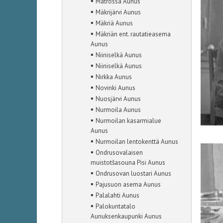
▪
Matrossa Aunus
▪
Mäkrijärvi Aunus
▪
Mäkriä Aunus
▪
Mäkriän ent. rautatieasema
Aunus
▪
Niiniselkä Aunus
▪
Niiniselkä Aunus
▪
Nirkka Aunus
▪
Novinki Aunus
▪
Nuosjärvi Aunus
▪
Nurmoila Aunus
▪
Nurmoilan kasarmialue
Aunus
▪
Nurmoilan lentokenttä Aunus
▪
Ondrusovalaisen
muistotšasouna Pisi Aunus
▪
Ondrusovan luostari Aunus
▪
Pajusuon asema Aunus
▪
Palalahti Aunus
▪
Palokuntatalo
Aunuksenkaupunki Aunus