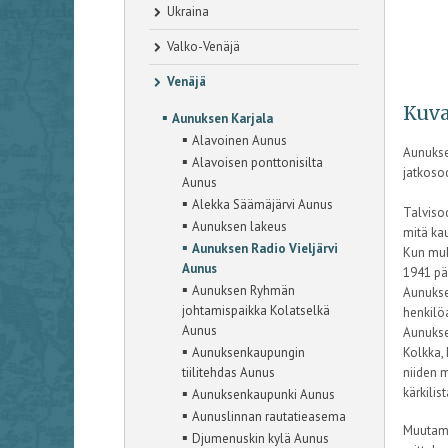
Ukraina
Valko-Venäjä
Venäjä
Kuva
▪
Aunuksen Karjala
▪
Alavoinen Aunus
Aunukse
▪
Alavoisen ponttonisilta
jatkosod
Aunus
▪
Alekka Säämäjärvi Aunus
Talviso
▪
Aunuksen lakeus
mitä ka
▪
Aunuksen Radio Vieljärvi
Kun muka
Aunus
1941 pä
▪
Aunuksen Ryhmän
Aunukse
johtamispaikka Kolatselkä
henkilö
Aunus
Aunuksen
▪
Aunuksenkaupungin
Kolkka, 
tiilitehdas Aunus
niiden m
▪
kärkilis
Aunuksenkaupunki Aunus
▪
Aunuslinnan rautatieasema
Muutami
▪
Djumenuskin kylä Aunus