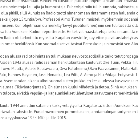
vassa mainostamaan. Vähitellen kutsuttiin paikalle ohjelmia pitämään "erilaisia 
sta poimittuja laulajia ja humoristeja. Puheohjelmiin tuli huumoria, pakinoita ja 
 olla pitkiä, sillä Aunuksen Radio tuotti nimenomaan rintamamiesten haluami
iseksi (jopa 15 tuntia/pv). Professori Aimo Turunen muisteli myöhemmin sodanaika
miseen. Kun ohjelmaan oli merkitty 'kevyt puolituntinen', niin sen tuli todella olla 
a tuli Aunuksen Radion reporttereille. He tekivät haastatteluja sekä rintamalla e
 Radio oli tarkoitettu myös Itä-Karjalan väestölle, käytettiin päivittäislähetyks
iin omat henkilönsä. Kun suomalaiset valtasivat Petroskoin ja nimesivät sen Ääni
dan alussa radiotoimintaan tuli mukaan neuvostosotilaille tarkoitetut propag
 Vuoden 1942 alussa radioaseman henkilökuntaan kuuluivat Oke Tuuri, Pekka Tiilik
 Toivo Määttä, Aulikki Rautawaara, Oiva Paloheimo,Olavi Paavolainen, Matti Hälli, 
lo, Hannes Häyrinen, Jussi Himanka, Lea Piltti, A. Aimo ja Elli Pihlaja. Erityisesti T
a. Asemasodan aikana alkoi suomalaisten joukkojen keskuudessa kasvavassa mä
hjelmaa ("ikäväntorjuntaa"). Ohjelmaan kuului viihdettä ja tietoa. Siinä Aunukse
n tulosta, eivätkä vepsän- ja karjalankieliset lähetykset saavuttaneet merkittävää
kuuta 1944 annettiin salainen käsky vetäytyä Itä-Karjalasta. Silloin Aunuksen Ra
Sortavalan lähistölle. Punailmavoimien pommituksen ja rintamalinjan siirtymisen tak
ansa syyskuussa 1944. MKe ja JHe 2015.