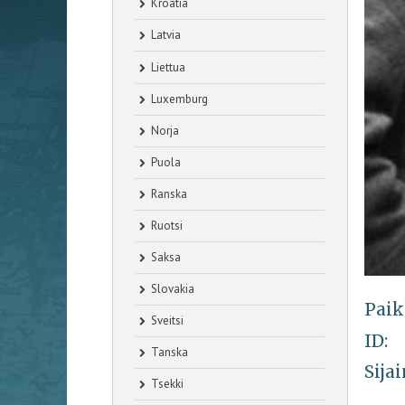
Kroatia
Latvia
Liettua
Luxemburg
Norja
Puola
Ranska
Ruotsi
Saksa
Slovakia
Paik
Sveitsi
ID:
Tanska
Sijai
Tsekki