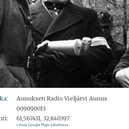
ka:
Aunuksen Radio Vieljärvi Aunus
009090013
nti:
61,567431, 32,840397
» Avaa Google Maps palvelussa