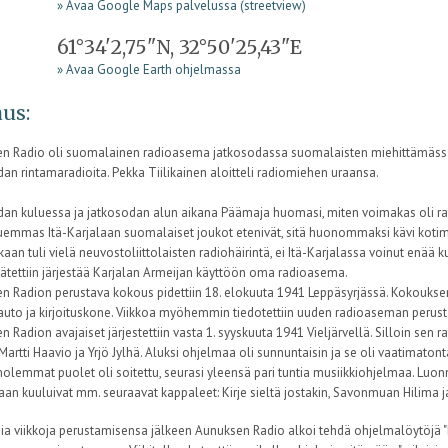
» Avaa Google Maps palvelussa (streetview)
61°34'2,75"N, 32°50'25,43"E
» Avaa Google Earth ohjelmassa
us:
n Radio oli suomalainen radioasema jatkosodassa suomalaisten miehittämässä I
an rintamaradioita. Pekka Tiilikainen aloitteli radiomiehen uraansa.
dan kuluessa ja jatkosodan alun aikana Päämaja huomasi, miten voimakas oli ra
uemmas Itä-Karjalaan suomalaiset joukot etenivät, sitä huonommaksi kävi koti
an tuli vielä neuvostoliittolaisten radiohäirintä, ei Itä-Karjalassa voinut enä
ätettiin järjestää Karjalan Armeijan käyttöön oma radioasema.
n Radion perustava kokous pidettiin 18. elokuuta 1941 Leppäsyrjässä. Kokoukse
auto ja kirjoituskone. Viikkoa myöhemmin tiedotettiin uuden radioaseman perusta
 Radion avajaiset järjestettiin vasta 1. syyskuuta 1941 Vieljärvellä. Silloin sen ra
Martti Haavio ja Yrjö Jylhä. Aluksi ohjelmaa oli sunnuntaisin ja se oli vaatimatont
olemmat puolet oli soitettu, seurasi yleensä pari tuntia musiikkiohjelmaa. Luonn
taan kuuluivat mm. seuraavat kappaleet: Kirje sieltä jostakin, Savonmuan Hilima 
a viikkoja perustamisensa jälkeen Aunuksen Radio alkoi tehdä ohjelmalöytöjä "ko