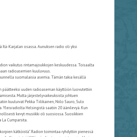
tä-Karjalan osassa. Aunuksen radio oli yksi
dion vaikutus rintamajoukkojen keskuudessa. Toisaalta
maan radioasemien kuuluvuus.
ä kuunnella suomalaisia asemia. Tämän takia kesällä
n päätteeksi uuden radioaseman käyttöön luovutettiin
misesta. Mutta järjestelyvaikeuksista johtuen
atiin kuuluivat Pekka Tiilikainen, Niilo Sauro, Sulo
a. Yleisradiolta Helsingistä saatiin 20 äänilevyä. Kun
ollisesti kevyt musiikki oli suosiossa. Suosikkien
ja La Cumparsita.
rpien kätköistä". Radion toimintaa ryhdyttiin pienessä