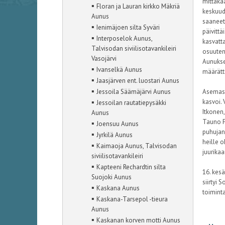
mittakaa
▪
Floran ja Lauran kirkko Mäkriä
keskuude
Aunus
saaneet
▪
Ienimäjoen silta Syväri
päivittä
▪
Interposelok Aunus,
kasvatta
Talvisodan siviilisotavankileiri
osuutens
Vasojärvi
Aunuksen
▪
Ivanselkä Aunus
määrätt
▪
Jaasjärven ent. luostari Aunus
▪
Jessoila Säämäjärvi Aunus
Asemaso
▪
kasvoi.
Jessoilan rautatiepysäkki
Itkonen,
Aunus
Tauno Pa
▪
Joensuu Aunus
puhujan
▪
Jyrkilä Aunus
heille o
▪
Kaimaoja Aunus, Talvisodan
juurikaa
siviilisotavankileiri
▪
Kapteeni Rechardtin silta
16. kesä
Suojoki Aunus
siirtyi 
▪
Kaskana Aunus
toimint
▪
Kaskana-Tarsepol -tieura
Aunus
▪
Kaskanan korven motti Aunus