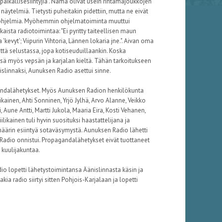
paikallisesiintyjiä". Nämä olivat usein rintamajoukkojen
näytelmiä. Tietysti puheitakin pidettiin, mutta ne eivät
a ohjelmia. Myöhemmin ohjelmatoiminta muuttui
ista radiotoimintaa: "Ei pyritty taiteellisen maun
'kevyt'; Viipurin Vihtoria, Lännen lokaria jne.". Aivan oma
ttä selustassa, jopa kotiseuduillaankin. Koska
issä myös vepsän ja karjalan kieltä. Tähän tarkoitukseen
slinnaksi, Aunuksen Radio asettui sinne.
andalähetykset. Myös Aunuksen Radion henkilökunta
ainen, Ahti Sonninen, Yrjö Jylhä, Arvo Alanne, Veikko
Aune Antti, Martti Jukola, Maaria Eira, Kosti Vehanen,
iilikainen tuli hyvin suosituksi haastattelijana ja
ärin esiintyä sotaväsymystä. Aunuksen Radio lähetti
n Radio onnistui. Propagandalähetykset eivät tuottaneet
 kuulijakuntaa.
dio lopetti lähetystoimintansa Äänislinnasta käsin ja
ia radio siirtyi sitten Pohjois-Karjalaan ja lopetti