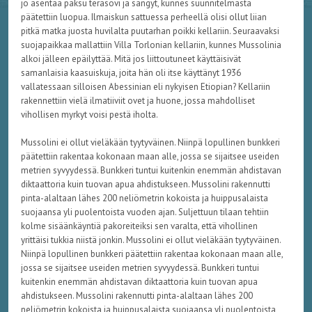
jo asentaa paksu teräsovi ja sängyt, kunnes suunnitelmasta
päätettiin luopua. Ilmaiskun sattuessa perheellä olisi ollut liian
pitkä matka juosta huvilalta puutarhan poikki kellariin. Seuraavaksi
suojapaikkaa mallattiin Villa Torlonian kellariin, kunnes Mussolinia
alkoi jälleen epäilyttää. Mitä jos liittoutuneet käyttäisivät
samanlaisia kaasuiskuja, joita hän oli itse käyttänyt 1936
vallatessaan silloisen Abessinian eli nykyisen Etiopian? Kellariin
rakennettiin vielä ilmatiiviit ovet ja huone, jossa mahdolliset
vihollisen myrkyt voisi pestä iholta.
Mussolini ei ollut vieläkään tyytyväinen. Niinpä lopullinen bunkkeri
päätettiin rakentaa kokonaan maan alle, jossa se sijaitsee useiden
metrien syvyydessä. Bunkkeri tuntui kuitenkin enemmän ahdistavan
diktaattoria kuin tuovan apua ahdistukseen. Mussolini rakennutti
pinta-alaltaan lähes 200 neliömetrin kokoista ja huippusalaista
suojaansa yli puolentoista vuoden ajan. Suljettuun tilaan tehtiin
kolme sisäänkäyntiä pakoreiteiksi sen varalta, että vihollinen
yrittäisi tukkia niistä jonkin. Mussolini ei ollut vieläkään tyytyväinen.
Niinpä lopullinen bunkkeri päätettiin rakentaa kokonaan maan alle,
jossa se sijaitsee useiden metrien syvyydessä. Bunkkeri tuntui
kuitenkin enemmän ahdistavan diktaattoria kuin tuovan apua
ahdistukseen. Mussolini rakennutti pinta-alaltaan lähes 200
neliömetrin kokoista ja huippusalaista suojaansa yli puolentoista