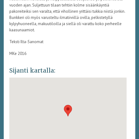
vuoden ajan. Suljettuun tilaan tehtiin kolme sisäänkäyntiä
pakoreiteiksi sen varalta, että vihollinen yrittäisi tukkia niistä jonkin.
Bunkkeri oli myös varusteltu ilmatiiviillä ovilla, pelkistetyllä
kylpyhuoneella, makuutiloilla ja siellä oli varattu koko perheelle
kaasunaamiot.
Teksti Ilta-Sanomat
MKe 2016
Sijanti kartalla: