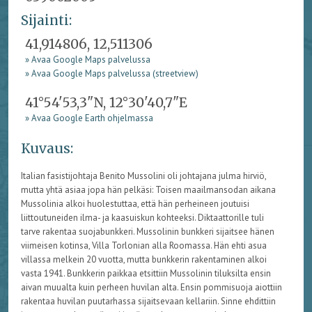
Sijainti:
41,914806, 12,511306
» Avaa Google Maps palvelussa
» Avaa Google Maps palvelussa (streetview)
41°54'53,3"N, 12°30'40,7"E
» Avaa Google Earth ohjelmassa
Kuvaus:
Italian fasistijohtaja Benito Mussolini oli johtajana julma hirviö,
mutta yhtä asiaa jopa hän pelkäsi: Toisen maailmansodan aikana
Mussolinia alkoi huolestuttaa, että hän perheineen joutuisi
liittoutuneiden ilma- ja kaasuiskun kohteeksi. Diktaattorille tuli
tarve rakentaa suojabunkkeri. Mussolinin bunkkeri sijaitsee hänen
viimeisen kotinsa, Villa Torlonian alla Roomassa. Hän ehti asua
villassa melkein 20 vuotta, mutta bunkkerin rakentaminen alkoi
vasta 1941. Bunkkerin paikkaa etsittiin Mussolinin tiluksilta ensin
aivan muualta kuin perheen huvilan alta. Ensin pommisuoja aiottiin
rakentaa huvilan puutarhassa sijaitsevaan kellariin. Sinne ehdittiin