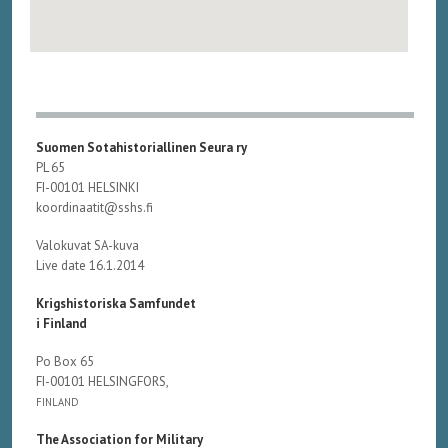
Suomen Sotahistoriallinen Seura ry
PL 65
FI-00101 HELSINKI
koordinaatit@sshs.fi
Valokuvat SA-kuva
Live date 16.1.2014
Krigshistoriska Samfundet
i Finland
Po Box 65
FI-00101 HELSINGFORS,
FINLAND
The Association for Military