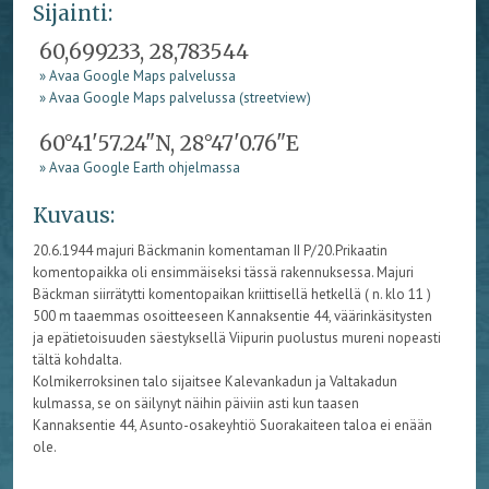
Sijainti:
60,699233, 28,783544
» Avaa Google Maps palvelussa
» Avaa Google Maps palvelussa (streetview)
60°41'57.24"N, 28°47'0.76"E
» Avaa Google Earth ohjelmassa
Kuvaus:
20.6.1944 majuri Bäckmanin komentaman II P/20.Prikaatin
komentopaikka oli ensimmäiseksi tässä rakennuksessa. Majuri
Bäckman siirrätytti komentopaikan kriittisellä hetkellä ( n. klo 11 )
500 m taaemmas osoitteeseen Kannaksentie 44, väärinkäsitysten
ja epätietoisuuden säestyksellä Viipurin puolustus mureni nopeasti
tältä kohdalta.
Kolmikerroksinen talo sijaitsee Kalevankadun ja Valtakadun
kulmassa, se on säilynyt näihin päiviin asti kun taasen
Kannaksentie 44, Asunto-osakeyhtiö Suorakaiteen taloa ei enään
ole.