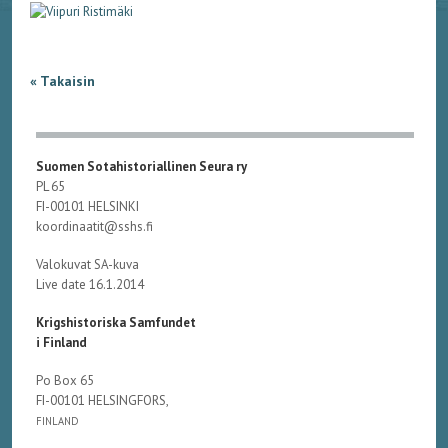
« Takaisin
Suomen Sotahistoriallinen Seura ry
PL 65
FI-00101 HELSINKI
koordinaatit@sshs.fi
Valokuvat SA-kuva
Live date 16.1.2014
Krigshistoriska Samfundet
i Finland
Po Box 65
FI-00101 HELSINGFORS,
FINLAND