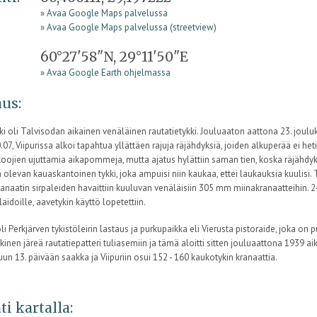
» Avaa Google Maps palvelussa
» Avaa Google Maps palvelussa (streetview)
60°27'58"N, 29°11'50"E
» Avaa Google Earth ohjelmassa
us:
ki oli Talvisodan aikainen venäläinen rautatietykki. Jouluaaton aattona 23. jou
.07, Viipurissa alkoi tapahtua yllättäen rajuja räjähdyksiä, joiden alkuperää ei het
koojien ujuttamia aikapommeja, mutta ajatus hylättiin saman tien, koska räjähdyk
n olevan kauaskantoinen tykki, joka ampuisi niin kaukaa, ettei laukauksia kuulisi. 
kranaatin sirpaleiden havaittiin kuuluvan venäläisiin 305 mm miinakranaatteihin. 2
 laidoille, aavetykin käyttö lopetettiin.
li Perkjärven tykistöleirin lastaus ja purkupaikka eli Vierusta pistoraide, joka on p
kinen järeä rautatiepatteri tuliasemiin ja tämä aloitti sitten jouluaattona 1939 a
n 13. päivään saakka ja Viipuriin osui 152 - 160 kaukotykin kranaattia.
ti kartalla: