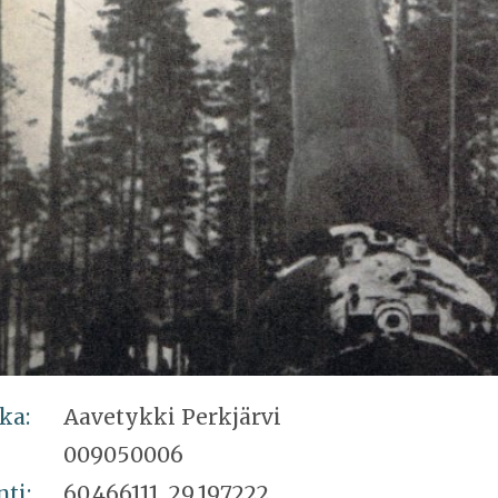
ka:
Aavetykki Perkjärvi
009050006
nti:
60,466111, 29,197222