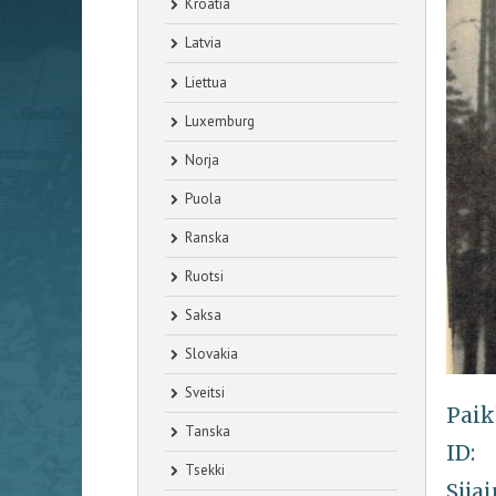
Kroatia
Latvia
Liettua
Luxemburg
Norja
Puola
Ranska
Ruotsi
Saksa
Slovakia
Sveitsi
Paik
Tanska
ID:
Tsekki
Sijai