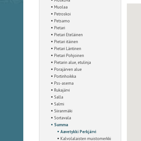
Moskova
▪
Muolaa
▪
Petroskoi
▪
Petsamo
▪
Pietari
▪
Pietari Eteläinen
▪
Pietari itäinen
▪
Pietari Läntinen
▪
Pietari Pohjoinen
▪
Pietarin alue, etulinja
▪
Porajärven alue
▪
Portinhoikka
▪
Pss-asema
▪
Rukajärvi
▪
Salla
▪
Salmi
▪
Siiranmäki
▪
Sortavala
▪
Summa
▪
Aavetykki Perkjärvi
▪
Kalvolalaisten muistomerkki