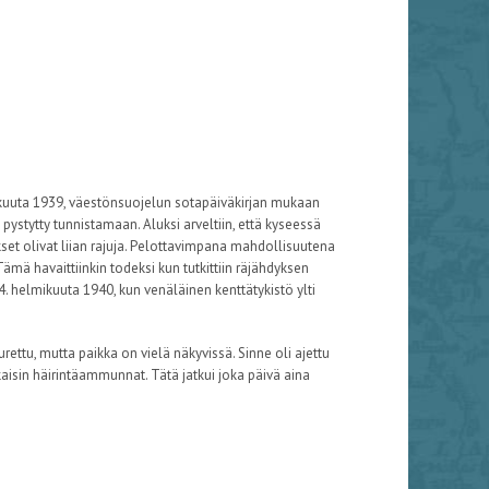
lukuuta 1939, väestönsuojelun sotapäiväkirjan mukaan
i pystytty tunnistamaan. Aluksi arveltiin, että kyseessä
set olivat liian rajuja. Pelottavimpana mahdollisuutena
Tämä havaittiinkin todeksi kun tutkittiin räjähdyksen
4. helmikuuta 1940, kun venäläinen kenttätykistö ylti
urettu, mutta paikka on vielä näkyvissä. Sinne oli ajettu
ikaisin häirintäammunnat. Tätä jatkui joka päivä aina