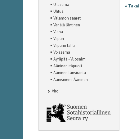
▪
U-asema
« Taka
▪
Uhtua
▪
Valamon saaret
▪
Venäjä läntinen
▪
Viena
▪
Viipuri
▪
Viipurin lahti
▪
Vt-asema
▪
Äyräpää - Vuosalmi
▪
Ääninen itäpuoli
▪
Ääninen länsiranta
▪
Äänisniemi Ääninen
Viro