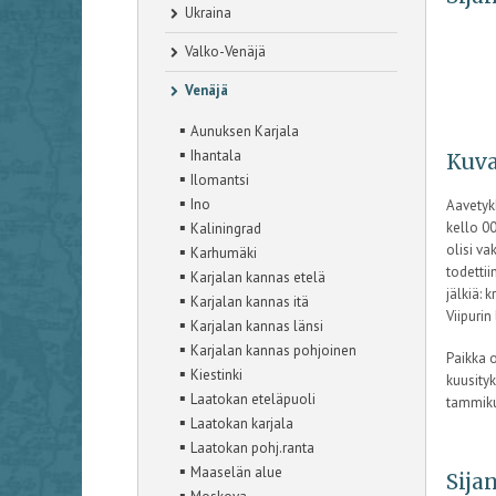
Ukraina
Valko-Venäjä
Venäjä
▪
Aunuksen Karjala
▪
Ihantala
Kuva
▪
Ilomantsi
▪
Ino
Aavetyk
▪
kello 00
Kaliningrad
▪
olisi va
Karhumäki
todettii
▪
Karjalan kannas etelä
jälkiä: 
▪
Karjalan kannas itä
Viipurin
▪
Karjalan kannas länsi
▪
Karjalan kannas pohjoinen
Paikka o
▪
Kiestinki
kuusityk
▪
Laatokan eteläpuoli
tammikuu
▪
Laatokan karjala
▪
Laatokan pohj.ranta
▪
Maaselän alue
Sijan
▪