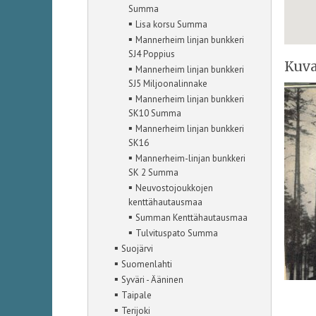
Summa
▪
Lisa korsu Summa
▪
Mannerheim linjan bunkkeri
SJ4 Poppius
Kuva
▪
Mannerheim linjan bunkkeri
SJ5 Miljoonalinnake
▪
Mannerheim linjan bunkkeri
SK10 Summa
▪
Mannerheim linjan bunkkeri
SK16
▪
Mannerheim-linjan bunkkeri
SK 2 Summa
▪
Neuvostojoukkojen
kenttähautausmaa
▪
Summan Kenttähautausmaa
▪
Tulvituspato Summa
▪
Suojärvi
▪
Suomenlahti
▪
Syväri - Ääninen
▪
Taipale
▪
Terijoki