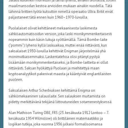
Salaus kuitenkin murrettiin ja tämä lyhensi, ainakin teoriassa, toisen
maailmansodan kestoa arvioiden mukaan ainakin vuodella. Tätä
lähinnä brittien työtä kutsuttiin nimellä operaatio Ultra. Britit eivät
paljastaneet tätä ennen kuin 1960–1970-luvuilla.
Puolalaiset olivat kehittäneet mekaanisesta laskimesta
sähköautomatisoidun version, joka laski monikymmenkertaisesti
nopeammin kuin käsin lukuja syöttämällä. Tämä Bombe-laite
(”pommi”) lyhensi kyllä laskuaikaa, muttei enää riittävästi, kun
saksalaiset 1930-luvulla kehittivät Enigman järjestelmää yhä
monimutkaisemmaksi. Laskentatehoa olisi pitänyt pystyä
lisäämään monikymmenkertaiseksi, ja Bombe-laitteita ei ollut
riittävästi. Saksan hyökättyä Puolaan ja miehitettyä maan
kryptoanalyytikot pakenivat maasta ja kääntyivät englantilaisten
puoleen.
Saksalaisen Arthur Scherbiuksen kehittämä Enigma on
sähkömekaaninen salauslaite. Sen salauksen murtamista on
pidetty merkittävänä tekijänä liittoutuneiden sotamenestyksessä.
Alan Mathison Turing OBE, FRS (23. kesäkuuta 1912 Lontoo – 7.
kesäkuuta 1954 Wilmslow) oli brittiläinen matemaatikko ja
logiikan tutkija, joka vuonna 1936 julkaisi formalisoimansa