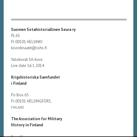
Suomen Sotahistoriallinen Seura ry
PL 65
FI-00101 HELSINKI
koordinaatit@sshs.fi
Valokuvat SA-kuva
Live date 16.1.2014
Krigshistoriska Samfundet
i Finland
Po Box 65
FI-00101 HELSINGFORS,
FINLAND
The Association for Military
History in Finland