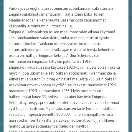
Paikka jossa englantilaiset onnistuivat purkamaan saksalaisten
Enigma salakirjoitusmentelmän. Täällä toimi koko Toisen
Maalimansodan aikana kuunteluasema josta salasanomat
käännetiin ja toimitettiin liittoutuneille.
Enigma oli saksalaisten toisen maailmansodan aikana käyttämä
sähkömekaaninen salauslaite, jonka toiminta perustui pyöriviin
salauskiekkoihin. Tarkkaan ottaen kyse on kokonaisesta
salauslaitteiden perheestä, sillä ajan myötä laitteesta kehitettiin
useita eri malleja. Enigman keksijä Arthur Scherbius sai
ensimmäisen Enigmaan liittyvän patenttinsa 1918.
Enigma oli kaupallisessa käytössä 1920-luvun alusta alkaen, ja sitä
myytiin jopa ulkomaille asti. Saksan sotilasmalli (Wehrmachtin ja
erityisesti laivaston Enigma) on näistä malleista kuuluisin. Saksan
asevoimat ottivat koneen käyttöön seuraavasti: merivoimat 1926,
maavoimat 1929 ja ilmavoimat 1933. Myös monet muut
hallinnonalat kuten SS, poliisi ja rautatiet käyttivät Enigmaa.
Helppokäyttöisyys ja salauksen oletettu vahvuus olivat tärkeimmät
syyt laajaan käyttöön. Myös saksalaisten tarve lyödä mahdollinen
vastustaja nopeasti pienellä 100 000 miehen armeijalla korosti
ajan voittamisen tärkeyttä (salauksen automatisointi) ja liikkeen
mahdollistavaa sodankäyntiä (radioiden käyttö).