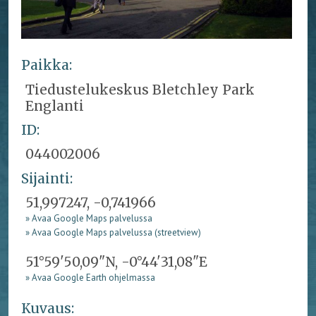
Paikka:
Tiedustelukeskus Bletchley Park
Englanti
ID:
044002006
Sijainti:
51,997247, -0,741966
» Avaa Google Maps palvelussa
» Avaa Google Maps palvelussa (streetview)
51°59'50,09"N, -0°44'31,08"E
» Avaa Google Earth ohjelmassa
Kuvaus: