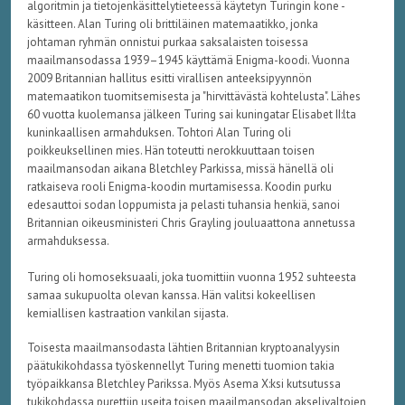
algoritmin ja tietojenkäsittelytieteessä käytetyn Turingin kone -
käsitteen. Alan Turing oli brittiläinen matemaatikko, jonka
johtaman ryhmän onnistui purkaa saksalaisten toisessa
maailmansodassa 1939–1945 käyttämä Enigma-koodi. Vuonna
2009 Britannian hallitus esitti virallisen anteeksipyynnön
matemaatikon tuomitsemisesta ja "hirvittävästä kohtelusta". Lähes
60 vuotta kuolemansa jälkeen Turing sai kuningatar Elisabet II:lta
kuninkaallisen armahduksen. Tohtori Alan Turing oli
poikkeuksellinen mies. Hän toteutti nerokkuuttaan toisen
maailmansodan aikana Bletchley Parkissa, missä hänellä oli
ratkaiseva rooli Enigma-koodin murtamisessa. Koodin purku
edesauttoi sodan loppumista ja pelasti tuhansia henkiä, sanoi
Britannian oikeusministeri Chris Grayling jouluaattona annetussa
armahduksessa.
Turing oli homoseksuaali, joka tuomittiin vuonna 1952 suhteesta
samaa sukupuolta olevan kanssa. Hän valitsi kokeellisen
kemiallisen kastraation vankilan sijasta.
Toisesta maailmansodasta lähtien Britannian kryptoanalyysin
päätukikohdassa työskennellyt Turing menetti tuomion takia
työpaikkansa Bletchley Parikssa. Myös Asema X:ksi kutsutussa
tukikohdassa purettiin useita toisen maailmansodan akselivaltojen