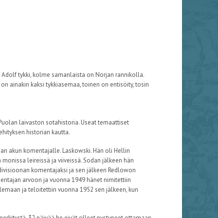
Adolf tykki, kolme samanlaista on Norjan rannikolla.
n ainakin kaksi tykkiasemaa, toinen on entisöity, tosin
Puolan laivaston sotahistoria. Useat temaattiset
hityksen historian kautta.
 akun komentajalle. Laskowski. Hän oli Hellin
monissa leireissä ja viiveissä. Sodan jälkeen hän
edivisioonan komentajaksi ja sen jälkeen Redlowon
entajan arvoon ja vuonna 1949 hänet nimitettiin
emaan ja teloitettiin vuonna 1952 sen jälkeen, kun
merkitystä. 32 päivää he eivät olleet pystyneet ottamaan