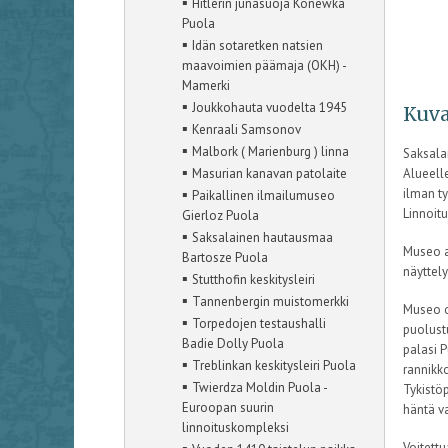
▪
Hitlerin junasuoja Konewka
Puola
▪
Idän sotaretken natsien
maavoimien päämaja (OKH) -
Mamerki
▪
Joukkohauta vuodelta 1945
Kuva
▪
Kenraali Samsonov
▪
Malbork ( Marienburg ) linna
Saksala
▪
Alueell
Masurian kanavan patolaite
▪
ilman ty
Paikallinen ilmailumuseo
Linnoit
Gierloz Puola
▪
Saksalainen hautausmaa
Museo av
Bartosze Puola
näyttel
▪
Stutthofin keskitysleiri
▪
Tannenbergin muistomerkki
Museo o
▪
Torpedojen testaushalli
puolust
Badie Dolly Puola
palasi 
▪
Treblinkan keskitysleiri Puola
rannikk
▪
Twierdza Moldin Puola -
Tykistö
Euroopan suurin
häntä v
linnoituskompleksi
Voitettu