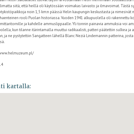
limatta siitä, että heillä oli käytössään voimakas laivasto ja ilmavoimat. Tästä 
tykistöpaikkoja noin 1,5 km:n päässä Helin kaupungin keskustasta ja nimesivät ne
ahaenteinen rooli Puolan historiassa. Vuoden 1941 alkupuolella oli rakennettu k
smittaritornille ja kahdelle ammuslippaalle. Yli tonnin painavia ammuksia voi a
lella, kun tilanne itärintamalla muuttui radikaalisti, patteri päätettiin sulkea ja 
n, ja ne pystytettiin Sangatteen lähellä Blanc Neziä Lindemannin patterina, jos
sä.
//www.helmuzeum.pl/
14
ti kartalla: