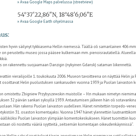
» Avaa Google Maps palvelussa (streetview)
54°37'22,86"N, 18°48'6,06"E
» Avaa Google Earth ohjelmassa
us:
isten hyvin säilynyt tykkiasema Hellin niemessä. Täällä oli samanlainen 406 mm 
e on perustettu museo jossa pääsee kulkemaan mm. pienoisrautatiellä. Alueella o
kkiä.
us on rakennettu suojaamaan Danzigin (nykyinen Gdansk) sataman liikennettä.
attiin vierailijoille 1. toukokuuta 2006. Museon tavoitteena on näyttää Helin ja 
yt osoittavat Helin puolustuksen sankaruuden vuonna 1939 ja Puolan laivaston ke
n omistettu Zbigniew Przybyszewskin muistolle – H:n mukaan nimetyn niemimaan
uksen 32 päivän sankari syksyllä 1939. Antautumisen jälkeen hän oli sotavankina 
Puolaan. Hän rakensi Puolan laivaston uudelleen. Hänet nimitettiin torpedo-ven
otykistön 31. osaston komentajaksi. Vuonna 1947 hänet ylennettiin luutnanttikom
päälliköksi Puolan laivaston ylimpään komentokeskukseen. Hänet tuomittiin kuol
astaan oli nostettu vääriä syytteitä „seitsemän komentajan oikeudenkäynnissä”.
aan Hellin saksalaiset tulivat täysin arvostamaan Helin niemimaan sotilaallista 