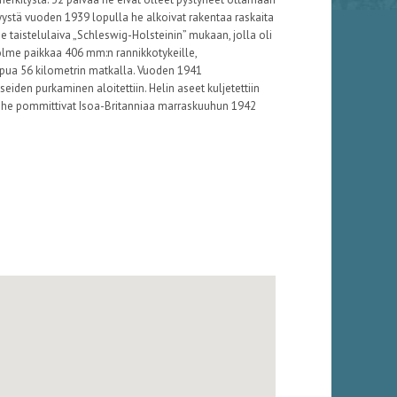
syystä vuoden 1939 lopulla he alkoivat rakentaa raskaita
 taistelulaiva „Schleswig-Holsteinin” mukaan, jolla oli
olme paikkaa 406 mm:n rannikkotykeille,
mpua 56 kilometrin matkalla. Vuoden 1941
aseiden purkaminen aloitettiin. Helin aseet kuljetettiin
ta he pommittivat Isoa-Britanniaa marraskuuhun 1942