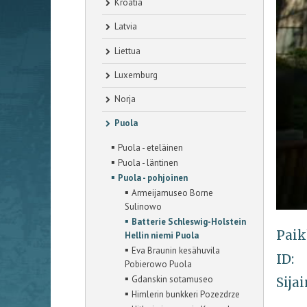
Kroatia
Latvia
Liettua
Luxemburg
Norja
Puola
▪
Puola - eteläinen
▪
Puola - läntinen
▪
Puola - pohjoinen
▪
Armeijamuseo Borne
Sulinowo
▪
Batterie Schleswig-Holstein
Paik
Hellin niemi Puola
▪
Eva Braunin kesähuvila
ID:
Pobierowo Puola
▪
Gdanskin sotamuseo
Sijai
▪
Himlerin bunkkeri Pozezdrze