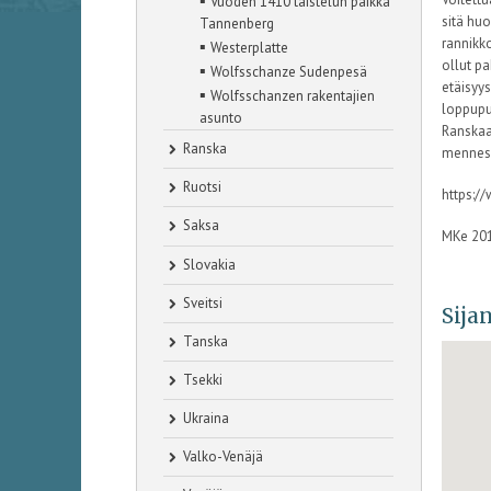
▪
Vuoden 1410 taistelun paikka
sitä huo
Tannenberg
rannikko
▪
Westerplatte
ollut p
▪
Wolfsschanze Sudenpesä
etäisyy
▪
Wolfsschanzen rakentajien
loppupuo
asunto
Ranskaa
Ranska
mennes
Ruotsi
https:
Saksa
MKe 20
Slovakia
Sveitsi
Sijan
Tanska
Tsekki
Ukraina
Valko-Venäjä