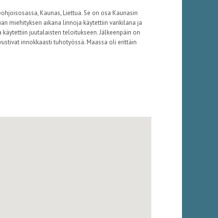
pohjoisosassa, Kaunas, Liettua. Se on osa Kaunasin
an miehityksen aikana linnoja käytettiin vankilana ja
a käytettiin juutalaisten teloitukseen. Jälkeenpäin on
 avustivat innokkaasti tuhotyössä. Maassa oli erittäin