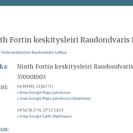
th Fortin keskitysleiri Raudondvaris 
ka:
Ninth Fortin keskitysleiri Raudondvaris
370001003
nti:
54,943992, 23,867727
» Avaa Google Maps palvelussa
» Avaa Google Maps palvelussa (streetview)
54°56'38,37"N, 23°52'3,82"E
» Avaa Google Earth ohjelmassa
us: