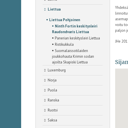
Yhdeksä
Liettua
linnoitu
▪
asemapai
Liettua Pohjoinen
voitu to
▪
Ninth Fortin keskitysleiri
paljon j
Raudondvaris Liettua
▪
Panerian keskitysleiri Liettua
JHe 201
▪
Ristikukkula
▪
Suomalaissotilaiden
joukkohauta Krimin sodan
Sijan
ajoilta Skapiski Liettua
Luxemburg
Norja
Puola
Ranska
Ruotsi
Saksa