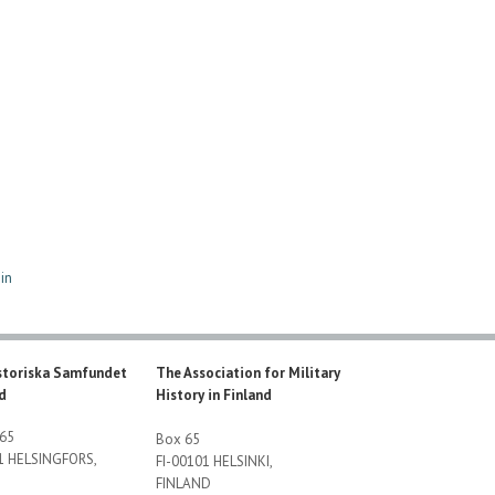
in
storiska Samfundet
The Association for Military
nd
History in Finland
 65
Box 65
01 HELSINGFORS,
FI-00101 HELSINKI,
FINLAND