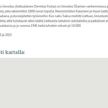
s linnoitus (liettualainen: Devintas Fortas) on linnoitus Šilainian vanhemmassa 
sta, joka rakennettiin 1800-luvun lopulla. Neuvostoliiton Kaunasin ja muun Liettu
kana, josta kuljetettiin työleireihin. Kun natsi-Saksa miehitti Liettuan, linnoitust
deta, että holokausti alkoi täältä Liettuasta Leitukisin autotaleilta ja paikalliset
uutalaisia ja jo vuonna 1941 heitä tuhottiin reilusti yli 10.000.
5 ja 2025
ti kartalla: