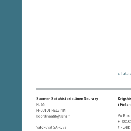
« Takais
Suomen Sotahistoriallinen Seura ry
Krigshi
PL 65
i Finla
FI-00101 HELSINKI
Po Box
koordinaatit@sshs.fi
FI-001
Valokuvat SA-kuva
FINLAND