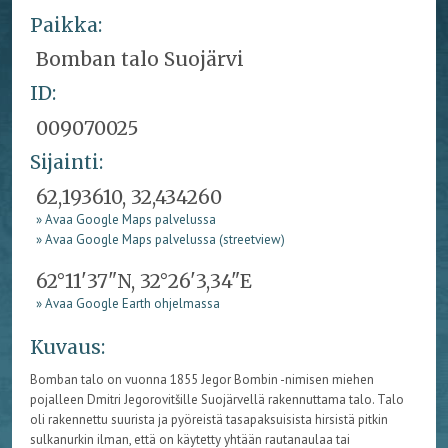
Paikka:
Bomban talo Suojärvi
ID:
009070025
Sijainti:
62,193610, 32,434260
» Avaa Google Maps palvelussa
» Avaa Google Maps palvelussa (streetview)
62°11'37"N, 32°26'3,34"E
» Avaa Google Earth ohjelmassa
Kuvaus:
Bomban talo on vuonna 1855 Jegor Bombin -nimisen miehen
pojalleen Dmitri Jegorovitšille Suojärvellä rakennuttama talo. Talo
oli rakennettu suurista ja pyöreistä tasapaksuisista hirsistä pitkin
sulkanurkin ilman, että on käytetty yhtään rautanaulaa tai