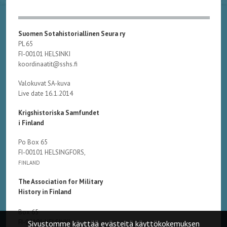
Suomen Sotahistoriallinen Seura ry
PL 65
FI-00101 HELSINKI
koordinaatit@sshs.fi
Valokuvat SA-kuva
Live date 16.1.2014
Krigshistoriska Samfundet
i Finland
Po Box 65
FI-00101 HELSINGFORS,
FINLAND
The Association for Military
History in Finland
Box 65
FI-00101 HELSINKI,
Sivustomme käyttää evästeitä käyttökokemuksen