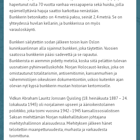
hapertunut rulla 70 vuotta vanhaa vessapaperia sekä huisku, jolla
epämiellyttäviä hajuja saattoi karkottaa nenästään.
Bunkkerin betonikatto on 4 metriä paksu, seinät 2,4 metriä. Se on
yhteydessä huvilan kellariin, ja bunkkerissa on myös
varauloskäynti.
Bunkkeri säilytettiin sodan jälkeen toisin kuin Oslon
kuninkaanlinnan alla sijainnut bunkkeri, joka täytettiin. Vuosien
saatossa bunkkeriin pääsi sadevettä ja se rapautui.
Bunkkerista ei aiemmin pidetty meteliä, koska siitä pelättiin tulevan
uusnatsien pyhiinvaelluskohde. Norjan Holocaust-keskus, joka on
omistautunut totalitarismin, antisemitismin, kansanmurhien ja
vähemmistöjen oikeuksien dokumentointiin, uskoo kuitenkin ajan
olevan nyt kypsä bunkkerin mustan historian kertomiselle.
Vidkun Abraham Lauritz Jonssøn Quisling (18. heinäkuuta 1887 – 24.
lokakuuta 1945) oli norjalainen upseeri ja äärioikeistolainen
poliitikko, joka toimi vuosina 1942–1945 kansallissosialistisen
Saksan miehittämän Norjan nukkehallituksen johtajana
miehityshallinnon alaisuudessa. Miehityksen jälkeen hänet
teloitettiin maanpetturuudesta, murhasta ja varkaudesta
tuomittuna.