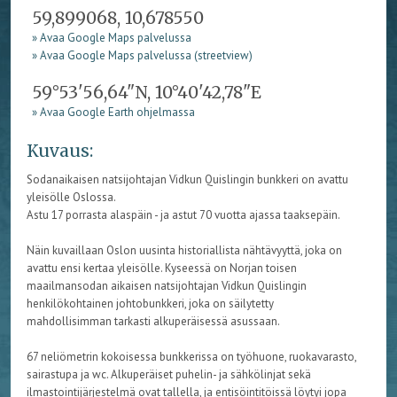
59,899068, 10,678550
» Avaa Google Maps palvelussa
» Avaa Google Maps palvelussa (streetview)
59°53'56,64"N, 10°40'42,78"E
» Avaa Google Earth ohjelmassa
Kuvaus:
Sodanaikaisen natsijohtajan Vidkun Quislingin bunkkeri on avattu
yleisölle Oslossa.
Astu 17 porrasta alaspäin - ja astut 70 vuotta ajassa taaksepäin.
Näin kuvaillaan Oslon uusinta historiallista nähtävyyttä, joka on
avattu ensi kertaa yleisölle. Kyseessä on Norjan toisen
maailmansodan aikaisen natsijohtajan Vidkun Quislingin
henkilökohtainen johtobunkkeri, joka on säilytetty
mahdollisimman tarkasti alkuperäisessä asussaan.
67 neliömetrin kokoisessa bunkkerissa on työhuone, ruokavarasto,
sairastupa ja wc. Alkuperäiset puhelin- ja sähkölinjat sekä
ilmastointijärjestelmä ovat tallella, ja entisöintitöissä löytyi jopa