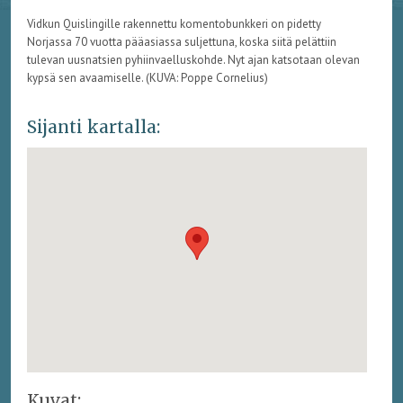
Vidkun Quislingille rakennettu komentobunkkeri on pidetty
Norjassa 70 vuotta pääasiassa suljettuna, koska siitä pelättiin
tulevan uusnatsien pyhiinvaelluskohde. Nyt ajan katsotaan olevan
kypsä sen avaamiselle. (KUVA: Poppe Cornelius)
Sijanti kartalla:
Kuvat: