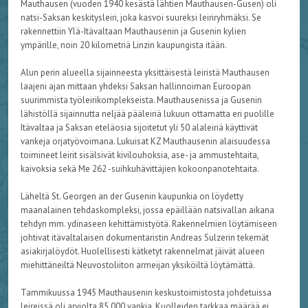
Mauthausen (vuoden 1940 kesästä lähtien Mauthausen-Gusen) oli
natsi-Saksan keskitysleiri, joka kasvoi suureksi leiriryhmäksi. Se
rakennettiin Ylä-Itävaltaan Mauthausenin ja Gusenin kylien
ympärille, noin 20 kilometriä Linzin kaupungista itään.
Alun perin alueella sijainneesta yksittäisestä leiristä Mauthausen
laajeni ajan mittaan yhdeksi Saksan hallinnoiman Euroopan
suurimmista työleirikomplekseista. Mauthausenissa ja Gusenin
lähistöllä sijainnutta neljää pääleiriä lukuun ottamatta eri puolille
Itävaltaa ja Saksan eteläosia sijoitetut yli 50 alaleiriä käyttivät
vankeja orjatyövoimana. Lukuisat KZ Mauthausenin alaisuudessa
toimineet leirit sisälsivät kivilouhoksia, ase- ja ammustehtaita,
kaivoksia sekä Me 262 -suihkuhävittäjien kokoonpanotehtaita.
Läheltä St. Georgen an der Gusenin kaupunkia on löydetty
maanalainen tehdaskompleksi, jossa epäillään natsivallan aikana
tehdyn mm. ydinaseen kehittämistyötä. Rakennelmien löytämiseen
johtivat itävaltalaisen dokumentaristin Andreas Sulzerin tekemät
asiakirjalöydöt. Huolellisesti kätketyt rakennelmat jäivät alueen
miehittäneiltä Neuvostoliiton armeijan yksiköiltä löytämättä.
Tammikuussa 1945 Mauthausenin keskustoimistosta johdetuissa
leireissä oli arviolta 85 000 vankia. Kuolleiden tarkkaa määrää ei