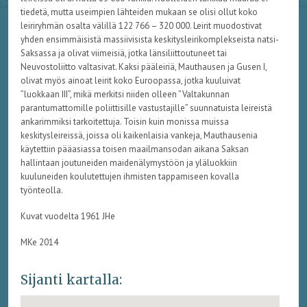
tiedetä, mutta useimpien lähteiden mukaan se olisi ollut koko
leiriryhmän osalta välillä 122 766 – 320 000. Leirit muodostivat
yhden ensimmäisistä massiivisista keskitysleirikomplekseista natsi-
Saksassa ja olivat viimeisiä, jotka länsiliittoutuneet tai
Neuvostoliitto valtasivat. Kaksi pääleiriä, Mauthausen ja Gusen I,
olivat myös ainoat leirit koko Euroopassa, jotka kuuluivat
”luokkaan III”, mikä merkitsi niiden olleen ”Valtakunnan
parantumattomille poliittisille vastustajille” suunnatuista leireistä
ankarimmiksi tarkoitettuja. Toisin kuin monissa muissa
keskitysleireissä, joissa oli kaikenlaisia vankeja, Mauthausenia
käytettiin pääasiassa toisen maailmansodan aikana Saksan
hallintaan joutuneiden maidenälymystöön ja yläluokkiin
kuuluneiden koulutettujen ihmisten tappamiseen kovalla
työnteolla.
Kuvat vuodelta 1961 JHe
MKe 2014
Sijanti kartalla: