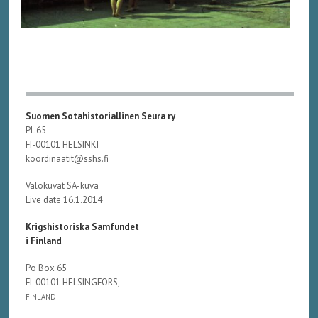
Suomen Sotahistoriallinen Seura ry
PL 65
FI-00101 HELSINKI
koordinaatit@sshs.fi
Valokuvat SA-kuva
Live date 16.1.2014
Krigshistoriska Samfundet
i Finland
Po Box 65
FI-00101 HELSINGFORS,
FINLAND