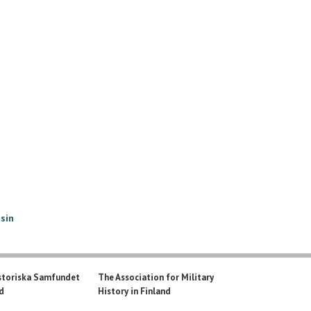
isin
storiska Samfundet
The Association for Military
nd
History in Finland