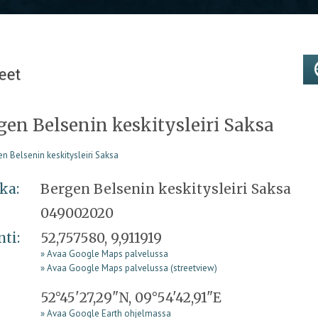
gen Belsenin keskitysleiri Saksa
ka:
Bergen Belsenin keskitysleiri Saksa
049002020
nti:
52,757580, 9,911919
» Avaa Google Maps palvelussa
» Avaa Google Maps palvelussa (streetview)
52°45'27,29"N, 09°54'42,91"E
» Avaa Google Earth ohjelmassa