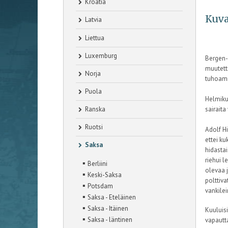
Kroatia
Kuva
Latvia
Liettua
Luxemburg
Bergen-B
muutetti
Norja
tuhoamis
Puola
Helmikuu
Ranska
sairaita
Ruotsi
Adolf Hi
ettei ku
Saksa
hidastai
riehui l
▪
Berliini
olevaa j
▪
Keski-Saksa
polttiva
▪
Potsdam
vankilei
▪
Saksa - Eteläinen
▪
Saksa - Itäinen
Kuuluisi
▪
Saksa - läntinen
vapautt