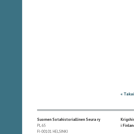
« Taka
Suomen Sotahistoriallinen Seura ry
Krigshi
PL 65
i Finla
FI-00101 HELSINKI