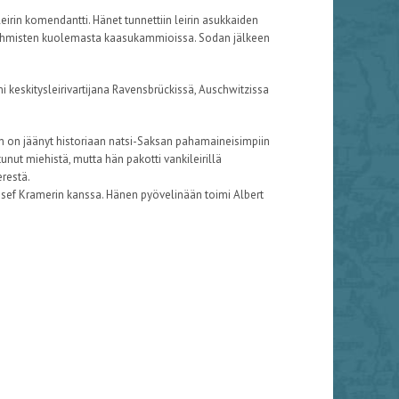
irin komendantti. Hänet tunnettiin leirin asukkaiden
n ihmisten kuolemasta kaasukammioissa. Sodan jälkeen
 keskitysleirivartijana Ravensbrückissä, Auschwitzissa
än on jäänyt historiaan natsi-Saksan pahamaineisimpiin
unut miehistä, mutta hän pakotti vankileirillä
erestä.
osef Kramerin kanssa. Hänen pyövelinään toimi Albert