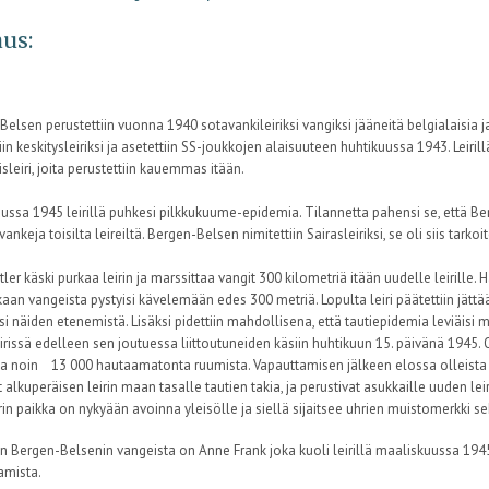
us:
elsen perustettiin vuonna 1940 sotavankileiriksi vangiksi jääneitä belgialaisia ja
in keskitysleiriksi ja asetettiin SS-joukkojen alaisuuteen huhtikuussa 1943. Leiril
leiri, joita perustettiin kauemmas itään.
ssa 1945 leirillä puhkesi pilkkukuume-epidemia. Tilannetta pahensi se, että Berg
 vankeja toisilta leireiltä. Bergen-Belsen nimitettiin Sairasleiriksi, se oli siis tarko
tler käski purkaa leirin ja marssittaa vangit 300 kilometriä itään uudelle leirille.
kaan vangeista pystyisi kävelemään edes 300 metriä. Lopulta leiri päätettiin jättää 
si näiden etenemistä. Lisäksi pidettiin mahdollisena, että tautiepidemia leviäis
eirissä edelleen sen joutuessa liittoutuneiden käsiin huhtikuun 15. päivänä 1945. Olo
a noin 13 000 hautaamatonta ruumista. Vapauttamisen jälkeen elossa olleista kuo
t alkuperäisen leirin maan tasalle tautien takia, ja perustivat asukkaille uuden le
rin paikka on nykyään avoinna yleisölle ja siellä sijaitsee uhrien muistomerkki se
n Bergen-Belsenin vangeista on Anne Frank joka kuoli leirillä maaliskuussa 1945,
amista.