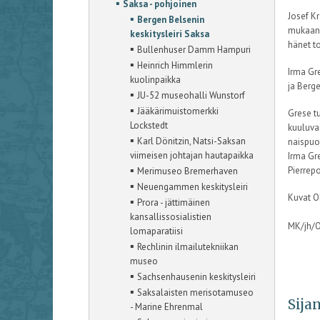
▪
Saksa - pohjoinen
Josef Kr
▪
Bergen Belsenin
mukaan 
keskitysleiri Saksa
hänet to
▪
Bullenhuser Damm Hampuri
▪
Heinrich Himmlerin
Irma Gr
kuolinpaikka
ja Berg
▪
JU-52 museohalli Wunstorf
▪
Jääkärimuistomerkki
Grese t
Lockstedt
kuuluvan
▪
Karl Dönitzin, Natsi-Saksan
naispuol
viimeisen johtajan hautapaikka
Irma Gr
▪
Pierrepo
Merimuseo Bremerhaven
▪
Neuengammen keskitysleiri
Kuvat 
▪
Prora - jättimäinen
kansallissosialistien
MK/jh/
lomaparatiisi
▪
Rechlinin ilmailutekniikan
museo
▪
Sachsenhausenin keskitysleiri
▪
Saksalaisten merisotamuseo
Sijan
- Marine Ehrenmal