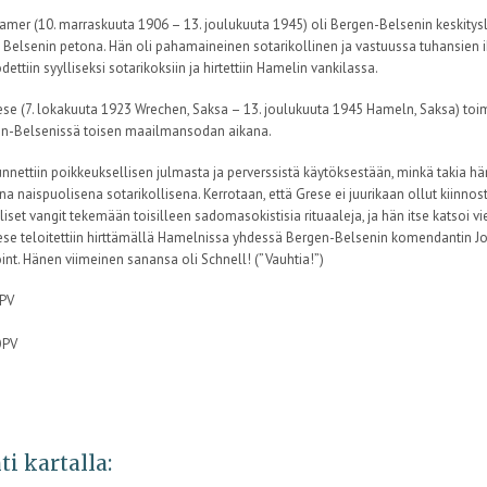
amer (10. marraskuuta 1906 – 13. joulukuuta 1945) oli Bergen-Belsenin keskitysle
Belsenin petona. Hän oli pahamaineinen sotarikollinen ja vastuussa tuhansie
dettiin syylliseksi sotarikoksiin ja hirtettiin Hamelin vankilassa.
ese (7. lokakuuta 1923 Wrechen, Saksa – 13. joulukuuta 1945 Hameln, Saksa) toimi
en-Belsenissä toisen maailmansodan aikana.
unnettiin poikkeuksellisen julmasta ja perverssistä käytöksestään, minkä takia h
a naispuolisena sotarikollisena. Kerrotaan, että Grese ei juurikaan ollut kiinnost
iset vangit tekemään toisilleen sadomasokistisia rituaaleja, ja hän itse katsoi vi
ese teloitettiin hirttämällä Hamelnissa yhdessä Bergen-Belsenin komendantin J
int. Hänen viimeinen sanansa oli Schnell! (”Vauhtia!”)
OPV
OPV
ti kartalla: