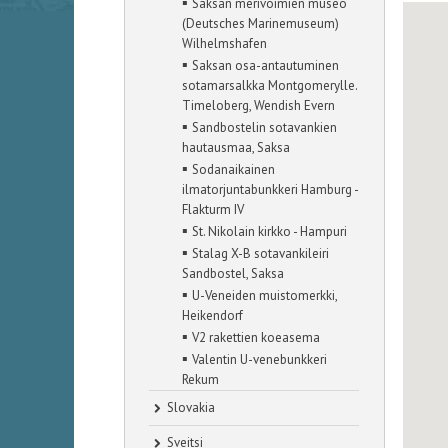
▪
Saksan merivoimien museo
(Deutsches Marinemuseum)
Wilhelmshafen
▪
Saksan osa-antautuminen
sotamarsalkka Montgomerylle.
Timeloberg, Wendish Evern
▪
Sandbostelin sotavankien
hautausmaa, Saksa
▪
Sodanaikainen
ilmatorjuntabunkkeri Hamburg -
Flakturm IV
▪
St. Nikolain kirkko - Hampuri
▪
Stalag X-B sotavankileiri
Sandbostel, Saksa
▪
U-Veneiden muistomerkki,
Heikendorf
▪
V2 rakettien koeasema
▪
Valentin U-venebunkkeri
Rekum
Slovakia
Sveitsi