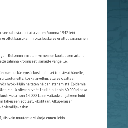
 ranskalaisia sotilaita varten. Vuonna 1942 leiri
lä ei ollut kaasukammioita, koska se ei ollut varsinainen
en-Belseniin siirrettiin viimeisien kuukausien aikana
itettu lähinnä kroonisesti sairaille vangeille.
 Hän kumosi käskynsä, koska alaiset todistivat hänelle,
liittoutuneille, koska arveltiin, että se osaltaan
i myös hyökkääjiin haitaten näiden etenemistä. Epidemia
t leirillä olivat hirveät. Leirillä oli noin 60 000 elossa
li vielä noin 14 000. Leirin valtauksen jälkeen britit
irin läheiseen sotilastukikohtaan. Alkuperäisen
kä vierailijakeskus.
 siis vain muutamia viikkoja ennen leirin