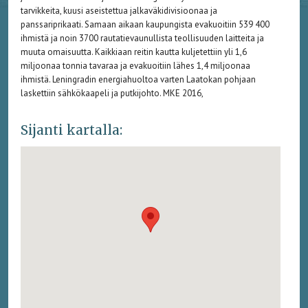
tarvikkeita, kuusi aseistettua jalkaväkidivisioonaa ja
panssariprikaati. Samaan aikaan kaupungista evakuoitiin 539 400
ihmistä ja noin 3700 rautatievaunullista teollisuuden laitteita ja
muuta omaisuutta. Kaikkiaan reitin kautta kuljetettiin yli 1,6
miljoonaa tonnia tavaraa ja evakuoitiin lähes 1,4 miljoonaa
ihmistä. Leningradin energiahuoltoa varten Laatokan pohjaan
laskettiin sähkökaapeli ja putkijohto. MKE 2016,
Sijanti kartalla: