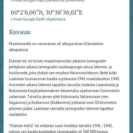
» Avaa Google Maps palvelussa (streetview)
60°2'6,06"N, 30°38'36,61"E
» Avaa Google Earth ohjelmassa
Kuvaus:
Muistomerkki on varsinaisen eli alkuperäisen Elämäntien
alkupäässä.
Elämän tie oli toisen maailmansodan aikaisen Leningradin
piirityksen aikana Leningradin suurkaupungin ainoa liikenne- ja
huoltoreitti, joka yhdisti sen muuhun Neuvostoliittoon. Reitti kulki
Laatokan lounaisosan kautta syyskuusta 1941 maaliskuuhun 1943.
Avoveden aikana liikenne tapahtui laivoilla Uudesta-Laatokasta ja
Kobonasta Karjalankannaksen itärannalla sijaitsevaan Osinovetsin
satamaan. Talvella järven ylitti Kobonasta Vahanovaan (ven.
Vaganovo) ja Kokkeroon (Kokkorevo) johtanut noin 30 kilometrin
pituinen jäätie. Laatokan rannalta Leningradiin liikenne tapahtui
rautateitse.
”Elämän tiellä” oli erityisen suuri merkitys talvella 1941–1942,
jolloin sen kautta kuljetettiin Leningradiin yli 360 000 tonnia