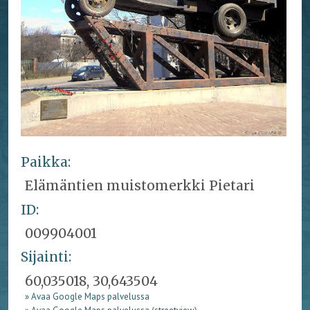
Paikka:
Elämäntien muistomerkki Pietari
ID:
009904001
Sijainti:
60,035018, 30,643504
» Avaa Google Maps palvelussa