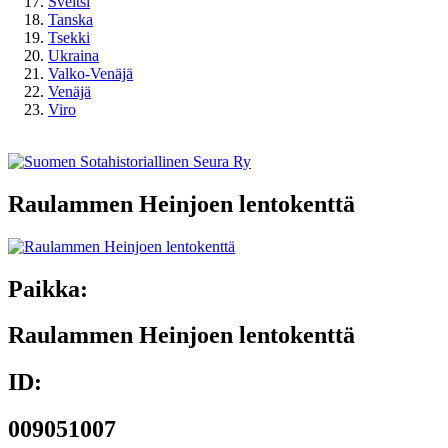
Sveitsi
Tanska
Tsekki
Ukraina
Valko-Venäjä
Venäjä
Viro
Raulammen Heinjoen lentokenttä
Paikka:
Raulammen Heinjoen lentokenttä
ID:
009051007