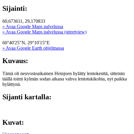
Sijainti:
60,673611, 29,170833
» Avaa Google Maps palvelussa
» Avaa Google Maps palvelussa (streetview)
60°40'25"N, 29°10'15"E
» Avaa Google Earth ohjelmassa
Kuvaus:
Tämä oli neuvostoaikainen Heinjoen hylätty lentokenttä, sittemin
täällä toimi kylmän sodan aikana vahva lentotukikohta, nyt paikka
hylättynä.
Sijanti kartalla:
Kuvat: