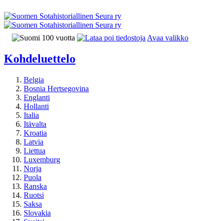
Avaa valikko
Kohdeluettelo
Belgia
Bosnia Hertsegovina
Englanti
Hollanti
Italia
Itävalta
Kroatia
Latvia
Liettua
Luxemburg
Norja
Puola
Ranska
Ruotsi
Saksa
Slovakia