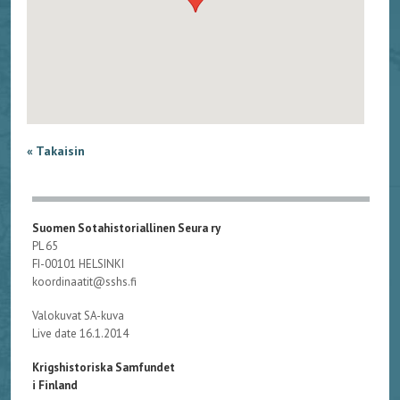
« Takaisin
Suomen Sotahistoriallinen Seura ry
PL 65
FI-00101 HELSINKI
koordinaatit@sshs.fi
Valokuvat SA-kuva
Live date 16.1.2014
Krigshistoriska Samfundet
i Finland