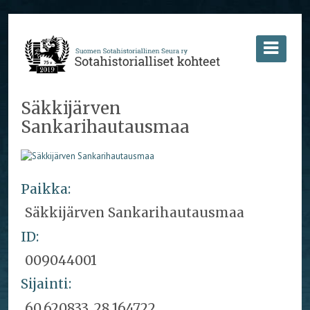
Säkkijärven
Sankarihautausmaa
Paikka:
Säkkijärven Sankarihautausmaa
ID:
009044001
Sijainti:
60,620833, 28,164722